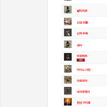
발터자르
산성 브롭
산적 두목
세마
바포메트
마이노 샤먼
아르피어
네크로맨서
천년 구미호