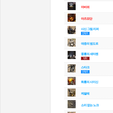
아비쉬
아즈모단
사신 그림 리퍼
애증의 범도르
풍룡의 세터렌
스타크
화룡의 사이신
케팔레
소리 없는 노크