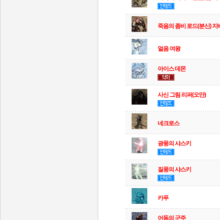
죽음의 좀비 로드(분신) 지
얼음 여왕
아이스 데몬
사신 그림 리퍼(오만)
네크로스
광풍의 샤스키
질풍의 샤스키
카푸
어둠의 군주