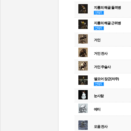
지룡의 해골 돌격병
지룡의 해골 근위병
거인
거인 전사
거인 주술사
엘모어 장군(저주)
눈사람
에티
오움 전사