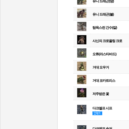
유니 드래곤(땅)
유니 드래곤(불)
탐욕스런 간수(칼)
사신의 크로울링 크로
오튜(라스타바드)
거대 오우거
거대 코카트리스
저주받은 꽃
다크엘프 시프
다크엘프 솔저