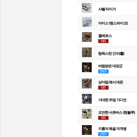
샤벨 타이거
아이스 맨(스파이크)
켈베로스
탐욕스런 간수(활)
버림받은 대장군
상아탑 레서 데몬
거대한 무덤 가디언
오만한 서큐버스 퀸(블루)
지룡의 해골 저격병