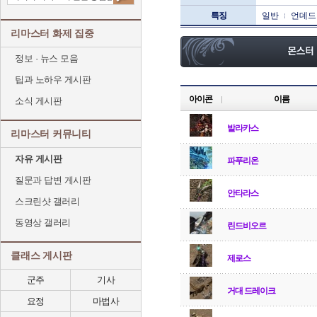
특징
일반
언데드
리마스터 화제 집중
정보 · 뉴스 모음
팁과 노하우 게시판
아이콘
이름
소식 게시판
발라카스
리마스터 커뮤니티
자유 게시판
파푸리온
질문과 답변 게시판
안타라스
스크린샷 갤러리
동영상 갤러리
린드비오르
클래스 게시판
제로스
군주
기사
거대 드레이크
요정
마법사