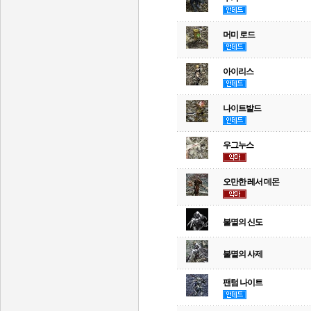
머미 로드
아이리스
나이트발드
우그누스
오만한 레서 데몬
불멸의 신도
불멸의 사제
팬텀 나이트