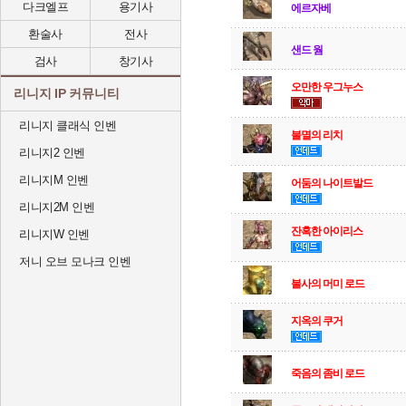
다크엘프
용기사
에르자베
환술사
전사
샌드 웜
검사
창기사
오만한 우그누스
리니지 IP 커뮤니티
리니지 클래식 인벤
불멸의 리치
리니지2 인벤
리니지M 인벤
어둠의 나이트발드
리니지2M 인벤
잔혹한 아이리스
리니지W 인벤
저니 오브 모나크 인벤
불사의 머미 로드
지옥의 쿠거
죽음의 좀비 로드