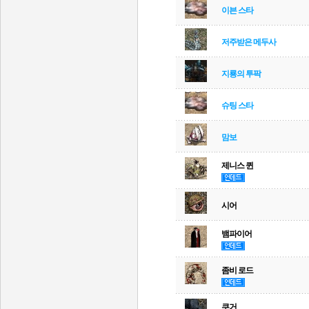
이븐 스타
저주받은 메두사
지룡의 투팍
슈팅 스타
맘보
제니스 퀸
시어
뱀파이어
좀비 로드
쿠거