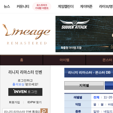
로스트아크
뉴스
커뮤니티
게임캘린더
게이머존
라이브/
기대평 이벤트
홈
아이템
몬스터
리니지 리마스터 인벤
리니지 리마스터 - 몬스터 DB
로그인하고
출석보상
받으세요!
지역별
로그인
레벨별
전체
11~20
회원가입
ID/PW 찾기
약점
물
불
바
종류
일반
네임드