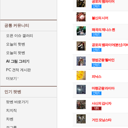
공포의 뱀파이어
불신의 시어
공통 커뮤니티
왜곡의 제니스 퀸
오픈 이슈 갤러리
오늘의 핫벤
공포의 뱀파이어(분신) 지
오늘의 팟벤
명법군왕 헬바인
AI 그림 그리기
PC 견적 게시판
피닉스
더보기
마령군왕 라이아
인기 팟벤
팟벤 바로가기
사신의 감시자
치지직
차벤
거인 모닝스타
걸그룹