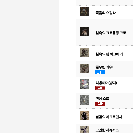
죽음의 스킬라
칠흑의 크로울링 크로
칠흑의 킹 버그베어
굶주린 죄수
리빙아머(방패)
댄싱 소드
불멸의 네크로맨서
오만한 서큐버스