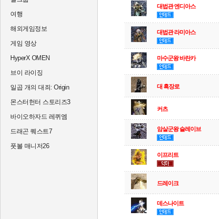
대법관 엔디아스
여행
해외게임정보
대법관 라미아스
게임 영상
HyperX OMEN
마수군왕 바란카
브이 라이징
대 흑장로
일곱 개의 대죄: Origin
몬스터헌터 스토리즈3
커츠
바이오하자드 레퀴엠
암살군왕 슬레이브
드래곤 퀘스트7
풋볼 매니저26
이프리트
드레이크
데스나이트