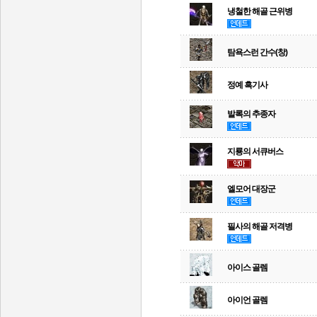
냉철한 해골 근위병
탐욕스런 간수(창)
정예 흑기사
발록의 추종자
지룡의 서큐버스
엘모어 대장군
필사의 해골 저격병
아이스 골렘
아이언 골렘