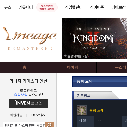
로스트아크
뉴스
커뮤니티
게임캘린더
게이머존
라이브/
기대평 이벤트
홈
아이템
몬스터
리니지 리마스터 인벤
풍령 노예
로그인하고
출석보상
받으세요!
기본 정보
로그인
풍령 노예
회원가입
ID/PW 찾기
레벨
68