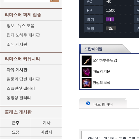
AC
-40
HP
1,500
리마스터 화제 집중
크기
정보 · 뉴스 모음
특징
팁과 노하우 게시판
소식 게시판
드랍 아이템
리마스터 커뮤니티
오리하루콘 단검
자유 게시판
마물의 기운
질문과 답변 게시판
환생의 보석
스크린샷 갤러리
동영상 갤러리
나도 한마디
클래스 게시판
군주
기사
요정
마법사