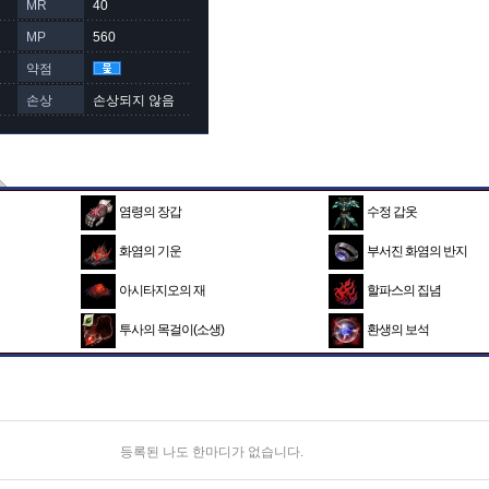
MR
40
MP
560
약점
손상
손상되지 않음
염령의 장갑
수정 갑옷
화염의 기운
부서진 화염의 반지
아시타지오의 재
할파스의 집념
투사의 목걸이(소생)
환생의 보석
등록된 나도 한마디가 없습니다.