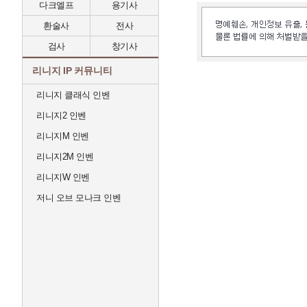
다크엘프
용기사
환술사
전사
검사
창기사
리니지 IP 커뮤니티
리니지 클래식 인벤
리니지2 인벤
리니지M 인벤
리니지2M 인벤
리니지W 인벤
저니 오브 모나크 인벤