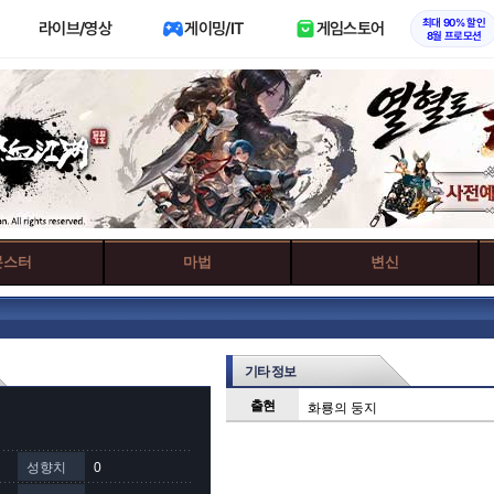
최대 90% 할인
라이브/영상
게이밍/IT
게임스토어
8월 프로모션
몬스터
마법
변신
기타 정보
출현
화룡의 둥지
성향치
0