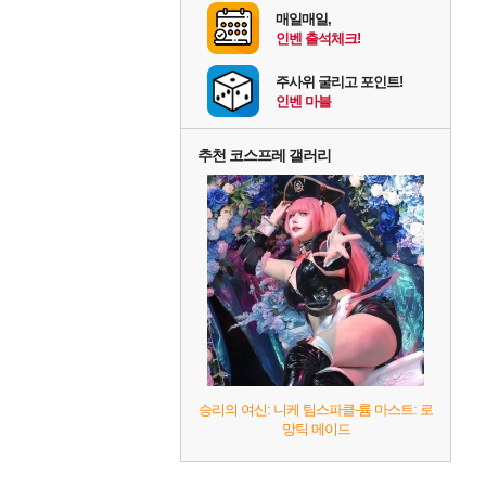
매일매일,
인벤 출석체크!
주사위 굴리고 포인트!
인벤 마블
추천 코스프레 갤러리
승리의 여신: 니케 팀스파클-륨 마스트: 로
망틱 메이드