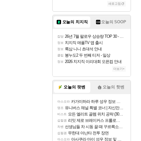
새로고침
오늘의 치지직
오늘의 SOOP
26년 7월 팔로우 상승량 TOP 30 - 월간 치지직
잡담
치지직 애플TV 앱 출시
정보
룩삼 니니 초대석 안내
정보
봉누도2 두 번째 티저 - 일상
클립
2026 치지직 이리대회 오픈컵 안내
정보
더보기+
오늘의 팟벤
오늘의 핫벤
카가미하라 하루 성우 정보 및 주요 필모
아스오라
유니버스 채널 특별 코너 | 자신만의 스타일
명조
모든 엘리트 골렘 위치 공략 (30개) - 방랑 결투가
비스트
리밋 제로 브레이커스 프롤로그 테스트 후기 영상 업로드
섭컬겜
선생님들 차 시동 끌 때 꾸르륵소리나는데
차벤
무한대 아난타 전투 장면
섭컬겜
아사쿠라 마이 성우 정보 및 주요 필모
아스오라