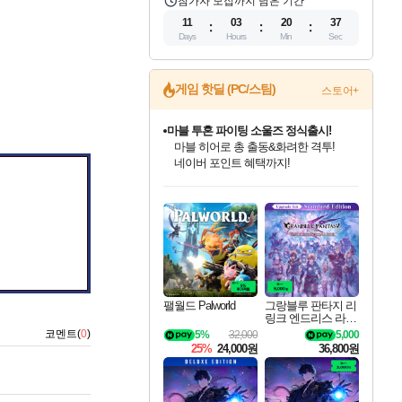
참가자 모집까지 남은 기간
11
03
20
36
Days
Hours
Min
Sec
게임 핫딜 (PC/스팀)
스토어+
마블 투혼 파이팅 소울즈 정식출시!
마블 히어로 총 출동&화려한 격투!
네이버 포인트 혜택까지!
인벤게임즈 8월 특별 할인!
드래곤소드: 어웨이크닝 입점!
문명 7 특별 할인!
귀무자: 검의 길 예약 판매 중!
비스트 오브 리인카네이션 정식 출시!
커세어 코브 출시 기념 할인!
더 렐릭 퍼스트 가디언 정식 출시
베데스다 40주년 기념 할인 중!
캡콤 프렌차이즈 할인 진행 중!
캡콤 일부 상품 상시 할인
스타워즈 은하계 레이서
로블록스 기프트 카드 공식 입점
인기 퍼블리셔 모음!
스팀으로 만나는 드래곤소드!
조선&고려 DLC 출시 예정
10% 할인과
게임프릭 신작 IP
해적'섬'을 발전시키자!
설화x하드코어 액션!
베데스다의 명작들을
몬헌, 바하 등 인기 IP를
몬헌 와일즈 & 드래곤즈 도그마2
인벤게임즈에서 10% 추가 적립
Robux를 가장 안전하고
최대 90% 할인가를 만나보세요!
네이버혜택과 함께 만나보세요!
50%할인&추가 적립까지!
이니&베니 혜택까지!
네이버 혜택가와 함께 예약하세요!
할인&네이버혜택으로 만나보세요!
네이버페이 혜택과 만나보세요!
40주년 프로모션으로 만나보세요!
할인가에 만나보세요!
일부 에디션 상시 할인!
혜택으로 예약 판매 중
편안하게 충전하세요
팰월드 Palworld
그랑블루 판타지 리
링크 엔드리스 라그
나로크 업그레이드
코멘트(
0
)
5%
32,000
5,000
킷 Granblue Fantasy
25%
24,000원
36,800원
Relink Endless Ragn
arok Upgrade Kit DL
C