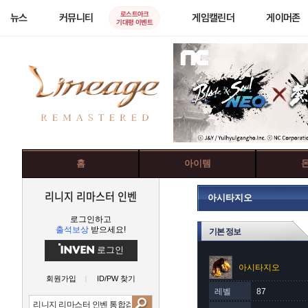
로스트아크
뉴스
커뮤니티
게임캘린더
게이머존
기대평 이벤트
홈
아이템
리니지 리마스터 인벤
아시타지오
로그인하고
출석보상
받으세요!
기본 정보
로그인
아시타지오
회원가입
ID/PW 찾기
레벨
87