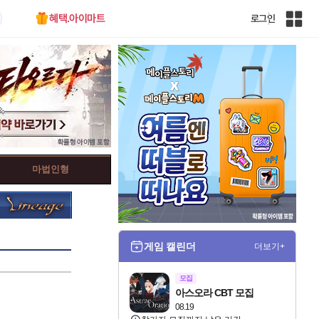
혜택.아이마트
로그인
인
벤
전
체
사
이
트
맵
마법인형
게임 캘린더
더보기+
모집
아스오라 CBT 모집
08.19