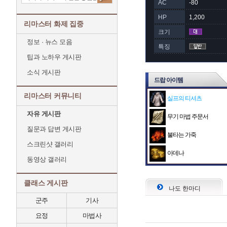
AC
-80
HP
1,200
리마스터 화제 집중
크기
정보 · 뉴스 모음
특징
팁과 노하우 게시판
소식 게시판
드랍 아이템
리마스터 커뮤니티
실프의 티셔츠
자유 게시판
무기 마법 주문서
질문과 답변 게시판
불타는 가죽
스크린샷 갤러리
아데나
동영상 갤러리
클래스 게시판
나도 한마디
군주
기사
요정
마법사