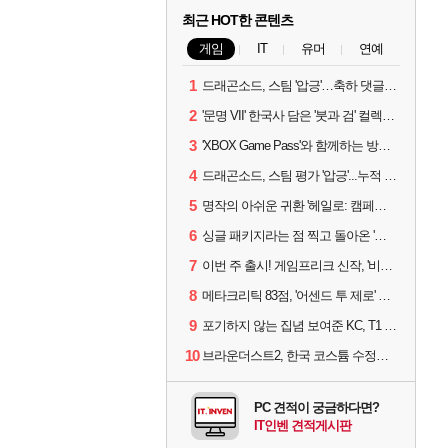
최근 HOT한 콘텐츠
게임
IT
유머
연예
1
드래곤소드, 스팀 '압긍'…축하 댓글 달고 게임 코드 받자!
2
'문명 VII' 한국사 담은 '붓과 검' 컬렉션 파트 2 출시
3
'XBOX Game Pass'와 함께하는 방구석 피서 게임 4종!
4
드래곤소드, 스팀 평가 '압긍'...누적 판매량 20만장 돌파
5
명작의 아쉬운 귀환 '헤일로: 캠페인 이볼브드'
6
싱글 패키지라는 점 찍고 돌아온 '드래곤소드: 어웨이크닝'
7
이번 주 출시! 게임프리크 신작, '비스트 오브 리인카네이션'
8
메타크리틱 83점, '어센드 투 제로' 정식 출시!
9
포기하지 않는 집념 보여준 KC, T1 잡았다
10
브라운더스트2, 한국 코스튬 수정… 이준희 PD "안 하면 서비스 지속 불가"
PC 견적이 궁금하다면?
IT인벤 견적게시판