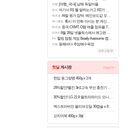
[여행_국내] 남해 독일마을
여행
여기서 R1 뭘 말하는거고 R2가 뭘말하는걸까요?
명조
AI발 원가 압박, 메인보드값 오르나
해외겜
혹시 이 만화 아시는 분 계신가요
애니클립
중국 CXMT, D램 매출 점유율 7%…글로벌 4위로 부상
해외겜
8월 28일 넷플릭스에서 예고편 공개 예정
GTA6
힐링 탐험 게임 Bearly Awesome 챕터 1 트레일러
PV
동해바다 추암해수욕장
여행
새로고침
핫딜
게시판
더보기+
한입 동그랑땡 450g x 2개
29%할인!벨킨 3in1고속 무선 충전기 갤럭시S26 아이폰17 호환
30%할인! LG 21:9 울트라와이드 모니터 34인치
엑스트라버진 올리브오일 30캡슐 x 8박스
꼬치어묵 400g x 3봉