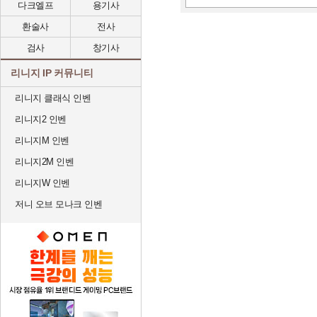
다크엘프
용기사
환술사
전사
검사
창기사
리니지 IP 커뮤니티
리니지 클래식 인벤
리니지2 인벤
리니지M 인벤
리니지2M 인벤
리니지W 인벤
저니 오브 모나크 인벤