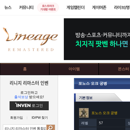
로스트아크
뉴스
커뮤니티
게임캘린더
게이머존
라이브/
기대평 이벤트
홈
아이템
몬스터
리니지 리마스터 인벤
포노스 오크 궁병
로그인하고
출석보상
받으세요!
기본 정보
로그인
포노스 오크 궁병
회원가입
ID/PW 찾기
레벨
57