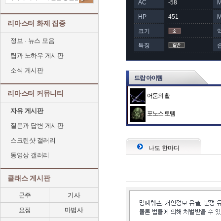
AC
-58
HP
451
리마스터 화제 집중
크기
정보 · 뉴스 모음
특징
팁과 노하우 게시판
소식 게시판
드랍 아이템
리마스터 커뮤니티
어둠의 활
자유 게시판
포노스 토템
질문과 답변 게시판
스크린샷 갤러리
나도 한마디
동영상 갤러리
클래스 게시판
군주
기사
요정
마법사