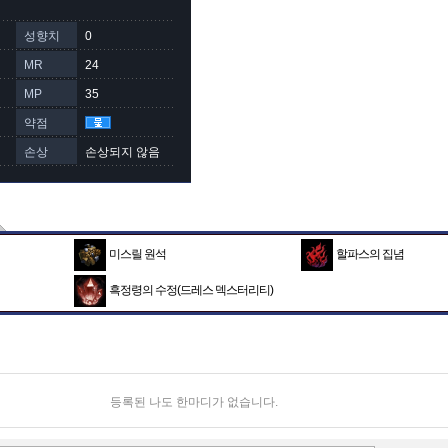
성향치
0
MR
24
MP
35
약점
손상
손상되지 않음
미스릴 원석
할파스의 집념
흑정령의 수정(드레스 덱스터리티)
등록된 나도 한마디가 없습니다.