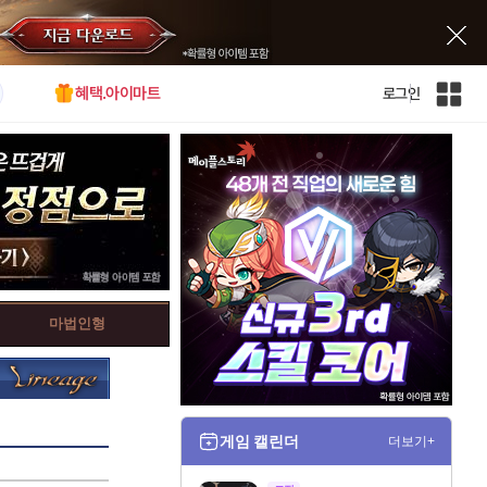
혜택.아이마트
로그인
인
벤
전
체
사
이
트
맵
마법인형
게임 캘린더
더보기+