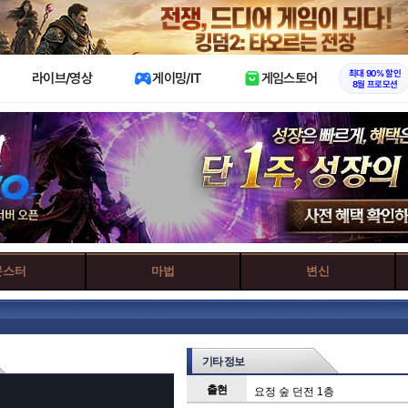
X
최대 90% 할인
라이브/영상
게이밍/IT
게임스토어
8월 프로모션
몬스터
마법
변신
기타 정보
출현
요정 숲 던전 1층