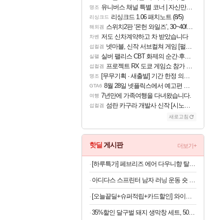
유니버스 채널 특별 코너 | 자신만의 스타일
명조
리싱크드 1.06 패치노트 (8/5)
리싱크드
스위치2판 ‘몬헌 와일즈’, 30~40fps 목표 추정
해외겜
저도 신차계약하고 차 받았습니다
차벤
넷마블, 신작 서브컬쳐 게임 [펄 인 블루] 티저 사이트 오픈
섭컬겜
실버 팰리스 CBT 화제의 순간·후기 모음
실팰
프로젝트 RX 도쿄 게임쇼 참가 결정
섭컬겜
[무무기획 · 새출발] 기간 한정 의뢰 이벤트
명조
8월 28일 넷플릭스에서 예고편 공개 예정
GTA6
7년만에 가족여행을 다녀왔습니다.
여행
섬란 카구라 개발사 신작 [시노비 넥서스] 연내 출시 예정
섭컬겜
새로고침
핫딜
게시판
더보기+
[하루특가] 페브리즈 에어 다우니향 탈취제 본품, 165g, 4개
아디다스 스프린터 남자 러닝 운동 숏 팬츠 블랙 KE3571
[오늘끝딜+슈퍼적립+카드할인] 와이드무빙뷰 화이트에디션 삼탠바이미V3 셋트 QLED 101cm(40인치) FHD 스마트 이동식 TV 유압식 높이조절 중소바이미 자가설치
35%할인 달구벌 돼지 생막창 세트, 500g, 2봉