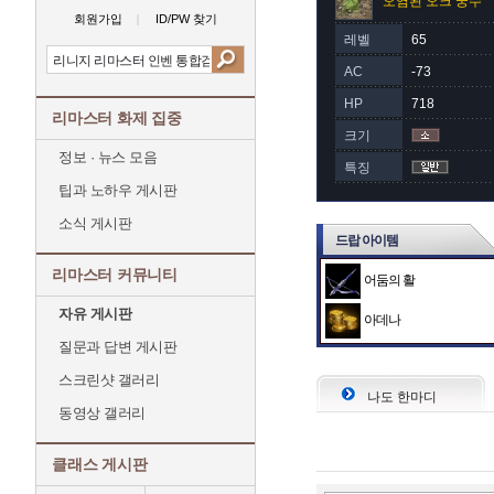
오염된 오크 궁수
회원가입
ID/PW 찾기
레벨
65
AC
-73
HP
718
리마스터 화제 집중
크기
정보 · 뉴스 모음
특징
팁과 노하우 게시판
소식 게시판
드랍 아이템
리마스터 커뮤니티
어둠의 활
자유 게시판
아데나
질문과 답변 게시판
스크린샷 갤러리
나도 한마디
동영상 갤러리
클래스 게시판