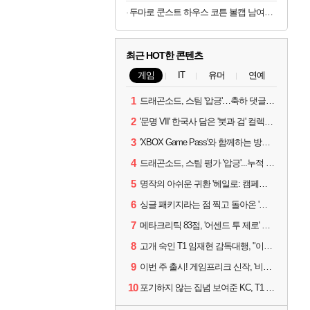
두마로 쿤스트 하우스 코튼 볼캡 남여공용 커플 야구 모자 그레이데님, FREE
최근 HOT한 콘텐츠
게임
IT
유머
연예
1
드래곤소드, 스팀 '압긍'…축하 댓글 달고 게임 코드 받자!
2
'문명 VII' 한국사 담은 '붓과 검' 컬렉션 파트 2 출시
3
'XBOX Game Pass'와 함께하는 방구석 피서 게임 4종!
4
드래곤소드, 스팀 평가 '압긍'...누적 판매량 20만장 돌파
5
명작의 아쉬운 귀환 '헤일로: 캠페인 이볼브드'
6
싱글 패키지라는 점 찍고 돌아온 '드래곤소드: 어웨이크닝'
7
메타크리틱 83점, '어센드 투 제로' 정식 출시!
8
고개 숙인 T1 임재현 감독대행, "이른 탈락에 죄송한 마음 뿐"
9
이번 주 출시! 게임프리크 신작, '비스트 오브 리인카네이션'
10
포기하지 않는 집념 보여준 KC, T1 잡았다