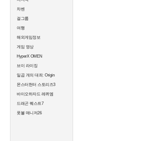
차벤
걸그룹
여행
해외게임정보
게임 영상
HyperX OMEN
브이 라이징
일곱 개의 대죄: Origin
몬스터헌터 스토리즈3
바이오하자드 레퀴엠
드래곤 퀘스트7
풋볼 매니저26