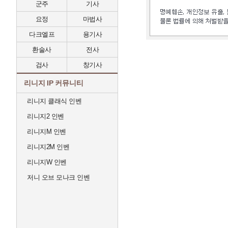
군주
기사
요정
마법사
다크엘프
용기사
환술사
전사
검사
창기사
리니지 IP 커뮤니티
리니지 클래식 인벤
리니지2 인벤
리니지M 인벤
리니지2M 인벤
리니지W 인벤
저니 오브 모나크 인벤