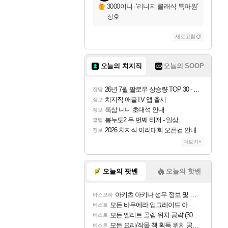
3000이니
·
'리니지 클래식 특파원'
칭호
새로고침
오늘의 치지직
오늘의 SOOP
26년 7월 팔로우 상승량 TOP 30 - 월간 치지직
잡담
치지직 애플TV 앱 출시
정보
룩삼 니니 초대석 안내
정보
봉누도2 두 번째 티저 - 일상
클립
2026 치지직 이리대회 오픈컵 안내
정보
더보기+
오늘의 팟벤
오늘의 핫벤
아키츠 아키나 성우 정보 및 주요 필모
아스오라
모든 바우에라 업그레이드 아이템 획득 위치 공략 (89개)
비스트
모든 엘리트 골렘 위치 공략 (30개) - 방랑 결투가
비스트
모든 요리/작물 책 획득 위치 공략 (36개) - 미식가 도전과제
비스트