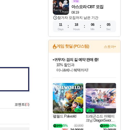
모집
아스오라 CBT 모집
08.19
참가자 모집까지 남은 기간
11
18
06
04
Days
Hours
Min
Sec
게임 핫딜 (PC/스팀)
스토어+
귀무자: 검의 길 예약 판매 중!
10% 할인과
이니&베니 혜택까지!
인벤게임즈 8월 특별 할인!
드래곤소드: 어웨이크닝 입점!
문명 7 특별 할인!
마블 투혼 파이팅 소울즈 정식출시!
비스트 오브 리인카네이션 정식 출시!
커세어 코브 출시 기념 할인!
더 렐릭 퍼스트 가디언 정식 출시
베데스다 40주년 기념 할인 중!
캡콤 프렌차이즈 할인 진행 중!
캡콤 일부 상품 상시 할인
스타워즈 은하계 레이서
로블록스 기프트 카드 공식 입점
인기 퍼블리셔 모음!
스팀으로 만나는 드래곤소드!
조선&고려 DLC 출시 예정
마블 히어로 총 출동&화려한 격투!
게임프릭 신작 IP
해적'섬'을 발전시키자!
설화x하드코어 액션!
베데스다의 명작들을
몬헌, 바하 등 인기 IP를
몬헌 와일즈 & 드래곤즈 도그마2
인벤게임즈에서 10% 추가 적립
Robux를 가장 안전하고
최대 90% 할인가를 만나보세요!
네이버혜택과 함께 만나보세요!
50%할인&추가 적립까지!
네이버 포인트 혜택까지!
네이버 혜택가와 함께 예약하세요!
할인&네이버혜택으로 만나보세요!
네이버페이 혜택과 만나보세요!
40주년 프로모션으로 만나보세요!
할인가에 만나보세요!
일부 에디션 상시 할인!
혜택으로 예약 판매 중
편안하게 충전하세요
코멘트(
0
)
팰월드 Palworld
드래곤소드 어웨이
크닝 DragonSword A
wakening
5%
32,000
10%