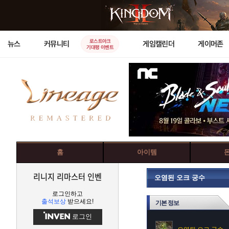
로스트아크
뉴스
커뮤니티
게임캘린더
게이머존
기대평 이벤트
홈
아이템
리니지 리마스터 인벤
오염된 오크 궁수
로그인하고
출석보상
받으세요!
기본 정보
로그인