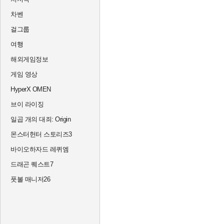
차벤
걸그룹
여행
해외게임정보
게임 영상
HyperX OMEN
브이 라이징
일곱 개의 대죄: Origin
몬스터헌터 스토리즈3
바이오하자드 레퀴엠
드래곤 퀘스트7
풋볼 매니저26