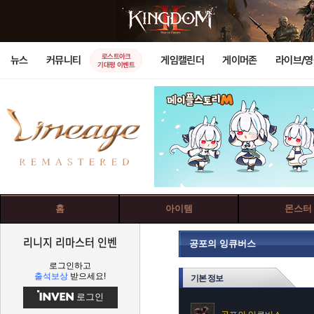
로스트아크
뉴스
커뮤니티
게임캘린더
게이머존
라이브/
기대평 이벤트
홈
아이템
몬스터
리니지 리마스터 인벤
공포의 잉큐버스
로그인하고
출석보상
받으세요!
기본 정보
로그인