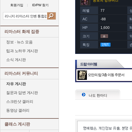
공포의 잉큐버스
회원가입
ID/PW 찾기
레벨
77
AC
-88
HP
1,600
리마스터 화제 집중
크기
정보 · 뉴스 모음
특징
팁과 노하우 게시판
소식 게시판
드랍 아이템
리마스터 커뮤니티
오만의 탑 3층 이동 주문서
자유 게시판
질문과 답변 게시판
나도 한마디
스크린샷 갤러리
동영상 갤러리
클래스 게시판