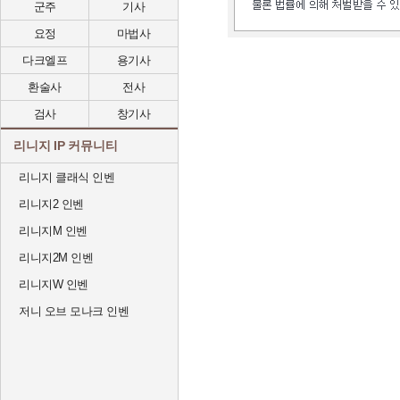
군주
기사
요정
마법사
다크엘프
용기사
환술사
전사
검사
창기사
리니지 IP 커뮤니티
리니지 클래식 인벤
리니지2 인벤
리니지M 인벤
리니지2M 인벤
리니지W 인벤
저니 오브 모나크 인벤