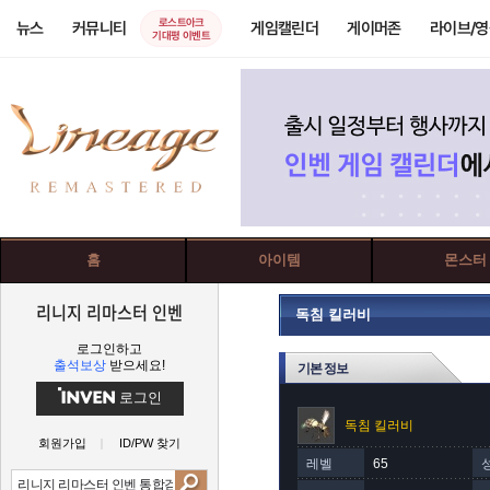
로스트아크
뉴스
커뮤니티
게임캘린더
게이머존
라이브/
기대평 이벤트
홈
아이템
몬스터
리니지 리마스터 인벤
독침 킬러비
로그인하고
출석보상
받으세요!
기본 정보
로그인
독침 킬러비
회원가입
ID/PW 찾기
레벨
65