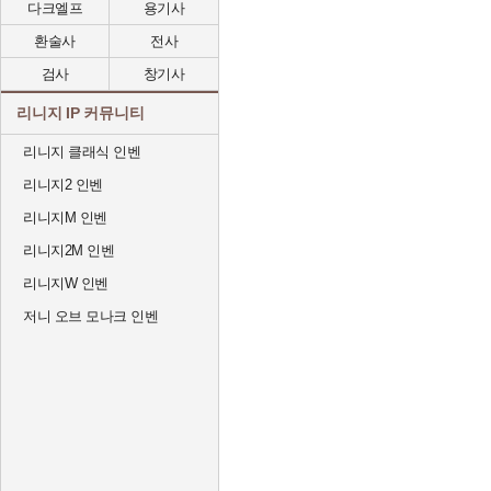
다크엘프
용기사
환술사
전사
검사
창기사
리니지 IP 커뮤니티
리니지 클래식 인벤
리니지2 인벤
리니지M 인벤
리니지2M 인벤
리니지W 인벤
저니 오브 모나크 인벤