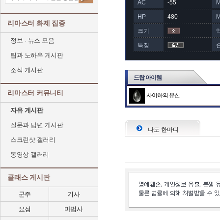
AC
-55
HP
480
리마스터 화제 집중
크기
정보 · 뉴스 모음
특징
팁과 노하우 게시판
소식 게시판
드랍 아이템
리마스터 커뮤니티
사이하의 유산
자유 게시판
질문과 답변 게시판
나도 한마디
스크린샷 갤러리
동영상 갤러리
클래스 게시판
군주
기사
요정
마법사