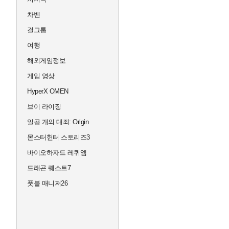
차벤
걸그룹
여행
해외게임정보
게임 영상
HyperX OMEN
브이 라이징
일곱 개의 대죄: Origin
몬스터헌터 스토리즈3
바이오하자드 레퀴엠
드래곤 퀘스트7
풋볼 매니저26