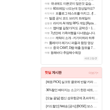
국내에도 이쁜곳이 많은것 같습니다
여행
60프레임 나오는데 정상일까요?
레퀴엠
프롤로그 테스트를 마치고.. (feat. 리아)
리밋제로
탈콥 공식 코드 브리치 트레일러
PV
라이자 AI 채팅 RPG 게임 [RyzaChat: AI] 공개
섭컬겜
챕터별 길찾기/지도 공략 (1 ~ 12장)
비스트
7년만에 가족여행을 다녀왔습니다.
여행
캐릭터 소개 - 카가미하라 하루
아스오라
툼레이더 레가시 퍼즐과 함정 영상
PV
중국 CXMT, D램 매출 점유율 7%…글로벌 4위로 부상
해외겜
동해바다 추암해수욕장
여행
새로고침
핫딜
게시판
더보기+
[해원 PICK] 실크핏 클로에 반팔 카라 커플 잠옷 세트 여름 홈웨어 남녀공용
36%할인 배터지는 소고기 한판 세트, 등심살 300g + 살치살 200g + 부채살 200g + 갈비살 200g + 우삼겹 300g, 1.2kg, 1세트
[오늘 끝딜] 랩신 섬유항균제 2L파우치 2개 +세탁세제 600ml 빨래 쉰내 땀냄새 탈취 실내건조 항균 살균
[카드할인] N배송 [공식] [BOSE] 보스 QC 울트라 헤드폰 2세대 데저트 골드