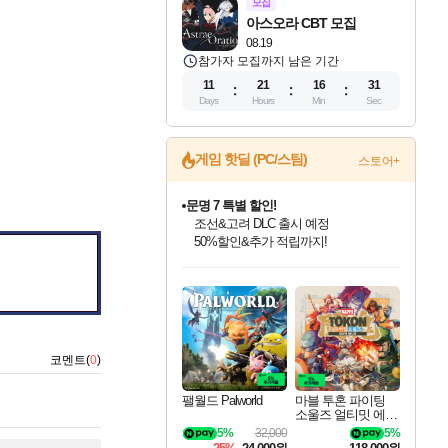
모집
아스오라 CBT 모집
08.19
참가자 모집까지 남은 기간
11
21
16
30
Days
Hours
Min
Sec
게임 핫딜 (PC/스팀)
스토어+
문명 7 특별 할인!
조선&고려 DLC 출시 예정
50%할인&추가 적립까지!
마블 투혼 파이팅 소울즈 정식출시!
마블 히어로 총 출동&화려한 격투!
네이버 포인트 혜택까지!
인벤게임즈 8월 특별 할인!
드래곤소드: 어웨이크닝 입점!
귀무자: 검의 길 예약 판매 중!
비스트 오브 리인카네이션 정식 출시!
커세어 코브 출시 기념 할인!
더 렐릭 퍼스트 가디언 정식 출시
베데스다 40주년 기념 할인 중!
캡콤 프렌차이즈 할인 진행 중!
캡콤 일부 상품 상시 할인
스타워즈 은하계 레이서
로블록스 기프트 카드 공식 입점
인기 퍼블리셔 모음!
스팀으로 만나는 드래곤소드!
10% 할인과
게임프릭 신작 IP
해적'섬'을 발전시키자!
설화x하드코어 액션!
베데스다의 명작들을
몬헌, 바하 등 인기 IP를
몬헌 와일즈 & 드래곤즈 도그마2
인벤게임즈에서 10% 추가 적립
Robux를 가장 안전하고
최대 90% 할인가를 만나보세요!
네이버혜택과 함께 만나보세요!
이니&베니 혜택까지!
네이버 혜택가와 함께 예약하세요!
할인&네이버혜택으로 만나보세요!
네이버페이 혜택과 만나보세요!
40주년 프로모션으로 만나보세요!
할인가에 만나보세요!
일부 에디션 상시 할인!
혜택으로 예약 판매 중
편안하게 충전하세요
코멘트(
0
)
팰월드 Palworld
마블 투혼 파이팅
소울즈 얼티밋 에디
션 MARVEL Tokon
5%
32,000
5%
Fighting Souls Ultima