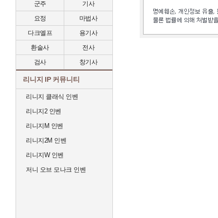
군주
기사
요정
마법사
다크엘프
용기사
환술사
전사
검사
창기사
리니지 IP 커뮤니티
리니지 클래식 인벤
리니지2 인벤
리니지M 인벤
리니지2M 인벤
리니지W 인벤
저니 오브 모나크 인벤