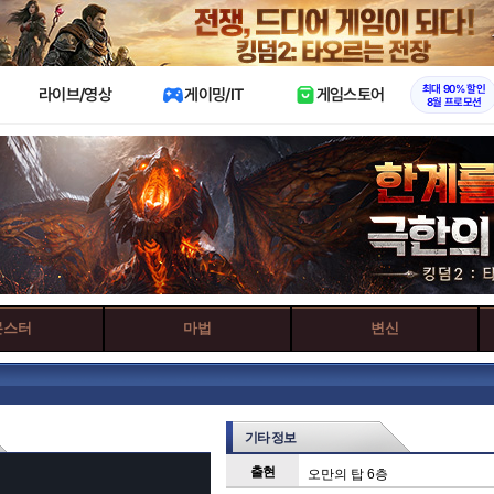
X
최대 90% 할인
라이브/영상
게이밍/IT
게임스토어
8월 프로모션
몬스터
마법
변신
기타 정보
출현
오만의 탑 6층