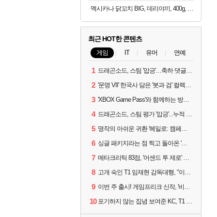
멕시카나 닭꼬치 BIG, 데리야끼, 400g, 1봉 + 매콤숯불, 450g, 1봉
최근 HOT한 콘텐츠
게임
IT
유머
연예
1
드래곤소드, 스팀 '압긍'…축하 댓글 달고 게임 코드 받자!
2
'문명 VII' 한국사 담은 '붓과 검' 컬렉션 파트 2 출시
3
'XBOX Game Pass'와 함께하는 방구석 피서 게임 4종!
4
드래곤소드, 스팀 평가 '압긍'...누적 판매량 20만장 돌파
5
명작의 아쉬운 귀환 '헤일로: 캠페인 이볼브드'
6
싱글 패키지라는 점 찍고 돌아온 '드래곤소드: 어웨이크닝'
7
메타크리틱 83점, '어센드 투 제로' 정식 출시!
8
고개 숙인 T1 임재현 감독대행, "이른 탈락에 죄송한 마음 뿐"
9
이번 주 출시! 게임프리크 신작, '비스트 오브 리인카네이션'
10
포기하지 않는 집념 보여준 KC, T1 잡았다