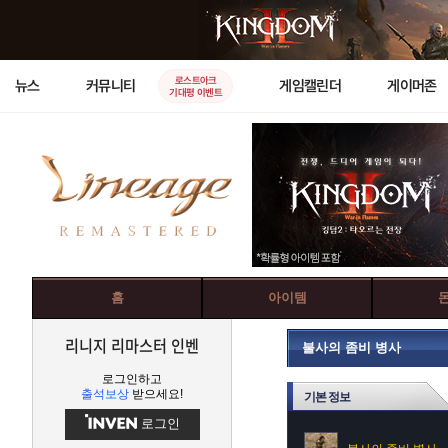
로스트아크
뉴스
커뮤니티
게임캘린더
게이머존
기대평 이벤트
홈
아이템
리니지 리마스터 인벤
불사의 좀비 병사
로그인하고
출석보상
받으세요!
기본 정보
로그인