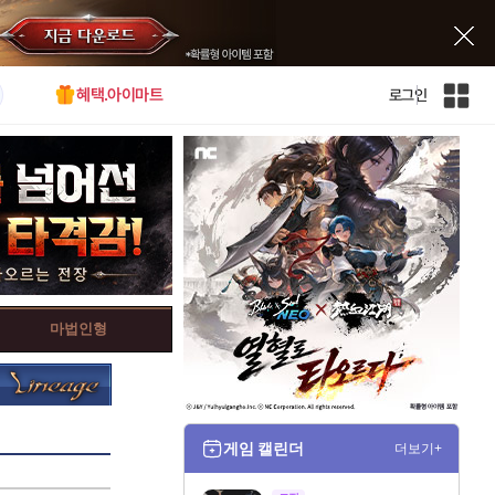
혜택.아이마트
로그인
인
벤
전
체
사
이
트
맵
마법인형
게임 캘린더
더보기+