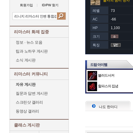
불사의 좀비 병사
회원가입
ID/PW 찾기
레벨
73
AC
-66
HP
1,100
리마스터 화제 집중
크기
정보 · 뉴스 모음
특징
팁과 노하우 게시판
소식 게시판
드랍 아이템
리마스터 커뮤니티
블러드서커
자유 게시판
할파스의 집념
질문과 답변 게시판
스크린샷 갤러리
나도 한마디
동영상 갤러리
클래스 게시판