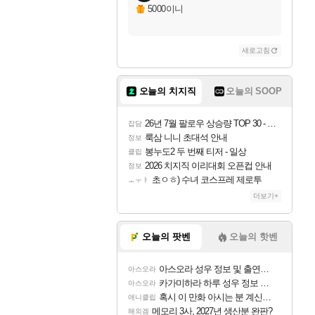
5000이니
새로고침
오늘의 치지직
오늘의 SOOP
26년 7월 팔로우 상승량 TOP 30 - 월간 치지직
잡담
룩삼 니니 초대석 안내
정보
봉누도2 두 번째 티저 - 일상
클립
2026 치지직 이리대회 오픈컵 안내
정보
초ㅇㅎ) 수녀 코스프레 제로투
ㅗㅜㅑ
더보기+
오늘의 팟벤
오늘의 핫벤
아스오라 성우 정보 및 출연작 모음
아스오라
카가미하라 하루 성우 정보 및 주요 필모
아스오라
혹시 이 만화 아시는 분 계신가요
애니클립
메모리 3사, 2027년 생산분 완판?
해외겜