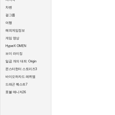
차벤
걸그룹
여행
해외게임정보
게임 영상
HyperX OMEN
브이 라이징
일곱 개의 대죄: Origin
몬스터헌터 스토리즈3
바이오하자드 레퀴엠
드래곤 퀘스트7
풋볼 매니저26