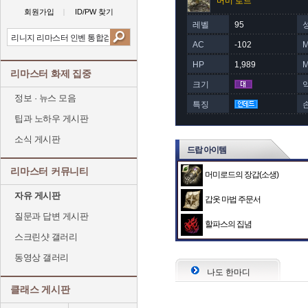
머미 로드
회원가입
ID/PW 찾기
레벨
95
AC
-102
HP
1,989
리마스터 화제 집중
크기
정보 · 뉴스 모음
특징
팁과 노하우 게시판
소식 게시판
드랍 아이템
리마스터 커뮤니티
머미로드의 장갑(소생)
자유 게시판
갑옷 마법 주문서
질문과 답변 게시판
할파스의 집념
스크린샷 갤러리
동영상 갤러리
나도 한마디
클래스 게시판