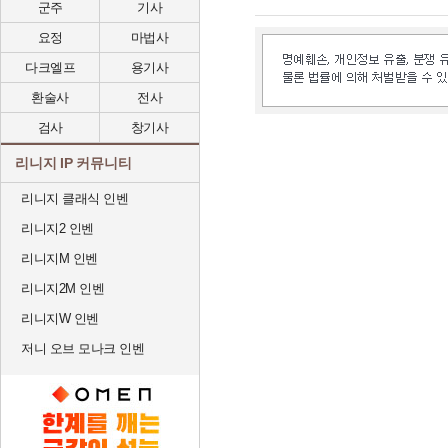
군주
기사
요정
마법사
다크엘프
용기사
환술사
전사
검사
창기사
리니지 IP 커뮤니티
리니지 클래식 인벤
리니지2 인벤
리니지M 인벤
리니지2M 인벤
리니지W 인벤
저니 오브 모나크 인벤