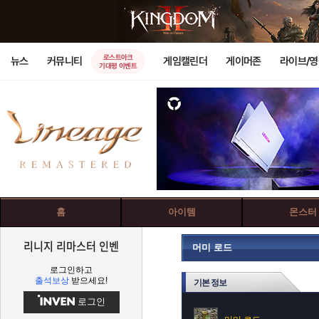
로스트아크
뉴스
커뮤니티
게임캘린더
게이머존
라이브/
기대평 이벤트
홈
아이템
몬스터
리니지 리마스터 인벤
머미 로드
로그인하고
출석보상
받으세요!
기본 정보
로그인