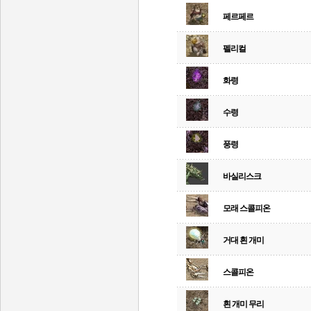
페르페르
펠리컬
화령
수령
풍령
바실리스크
모래 스콜피온
거대 흰 개미
스콜피온
흰 개미 무리