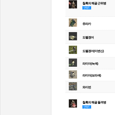
칠흑의 해골 근위병
쥬라카
도펠겡어
도펠겡어(미변신)
라미아(녹색)
라미아(보라색)
와이번
칠흑의 해골 돌격병