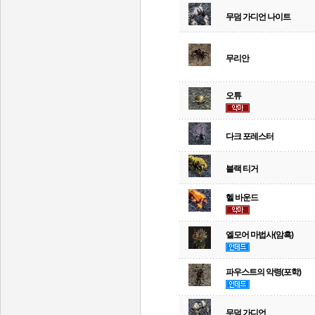
무덤 가디언 나이트
무리안
오튜
다크 포레스터
블랙 티거
헬 바운드
엘모어 마법사(암흑)
파우스트의 악령(포학)
무덤 가디언