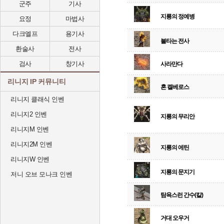
군주
기사
지룡의 정예병
요정
마법사
다크엘프
용기사
불타는 전사
환술사
전사
검사
창기사
사라만다
리니지 IP 커뮤니티
혼 켈베로스
리니지 클래식 인벤
리니지2 인벤
지룡의 무리안
리니지M 인벤
리니지2M 인벤
지룡의 에틴
리니지W 인벤
지룡의 문지기
저니 오브 모나크 인벤
탐욕스런 간수(칼)
거대 오우거