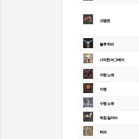
크랩맨
블루 하피
사악한 버그베어
지령 노예
지령
수령 노예
독침 킬러비
하피