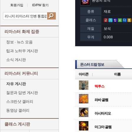
환생의 보석
회원가입
ID/PW 찾기
종류
재료
클래스
재질
보석
리마스터 화제 집중
무게
0.008
정보 · 뉴스 모음
팁과 노하우 게시판
소식 게시판
몬스터 드랍 정보
리마스터 커뮤니티
아이콘
이름
자유 게시판
텍투스
질문과 답변 게시판
라바 골렘
스크린샷 갤러리
동영상 갤러리
아시타지오
클래스 게시판
마그마 골렘