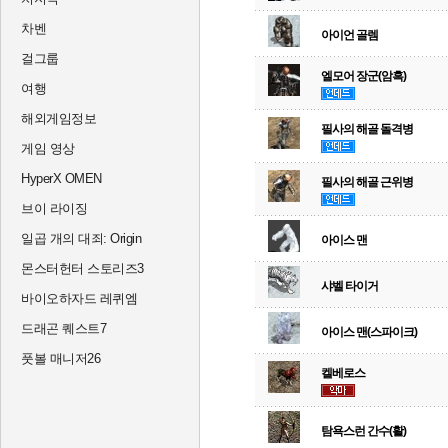
차벤
아이언 골렘
걸그룹
엘모어 장군(암흑)
여행
해외게임정보
필사의 해골 돌격병
게임 영상
HyperX OMEN
필사의 해골 근위병
브이 라이징
일곱 개의 대죄: Origin
아이스 맨
몬스터헌터 스토리즈3
샤벨 타이거
바이오하자드 레퀴엠
드래곤 퀘스트7
아이스 맨(스파이크)
풋볼 매니저26
켈베로스
탐욕스런 간수(활)