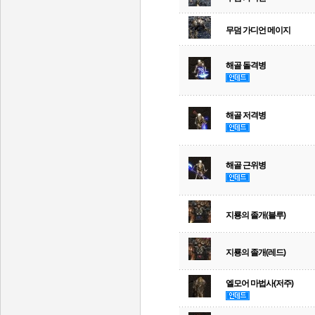
무덤 가디언 메이지
해골 돌격병
해골 저격병
해골 근위병
지룡의 졸개(블루)
지룡의 졸개(레드)
엘모어 마법사(저주)