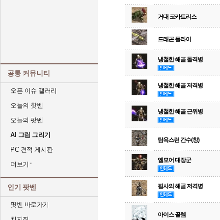
거대 코카트리스
드래곤 플라이
냉철한 해골 돌격병
공통 커뮤니티
냉철한 해골 저격병
오픈 이슈 갤러리
오늘의 핫벤
냉철한 해골 근위병
오늘의 팟벤
AI 그림 그리기
탐욕스런 간수(창)
PC 견적 게시판
엘모어 대장군
더보기
필사의 해골 저격병
인기 팟벤
팟벤 바로가기
아이스 골렘
치지직