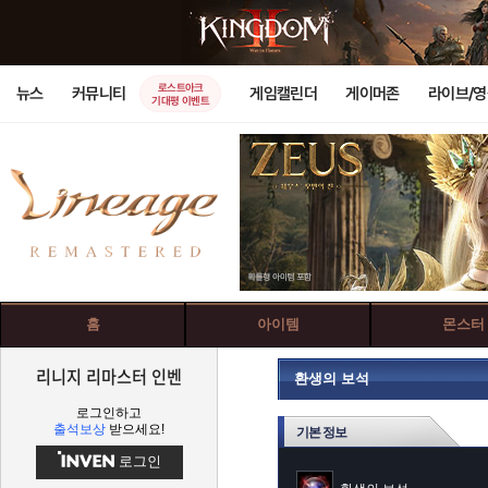
로스트아크
뉴스
커뮤니티
게임캘린더
게이머존
라이브/
기대평 이벤트
홈
아이템
몬스터
리니지 리마스터 인벤
환생의 보석
로그인하고
출석보상
받으세요!
기본 정보
로그인