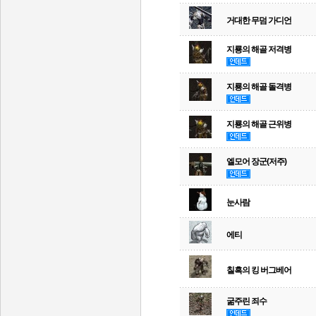
거대한 무덤 가디언
지룡의 해골 저격병
지룡의 해골 돌격병
지룡의 해골 근위병
엘모어 장군(저주)
눈사람
에티
칠흑의 킹 버그베어
굶주린 죄수