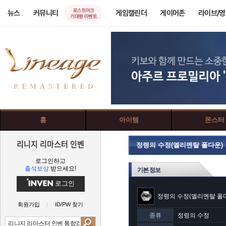
로스트아크
뉴스
커뮤니티
게임캘린더
게이머존
라이브/
기대평 이벤트
홈
아이템
몬스터
리니지 리마스터 인벤
정령의 수정(엘리멘탈 폴다운)
로그인하고
출석보상
받으세요!
기본 정보
로그인
정령의 수정(엘리멘탈 폴
회원가입
ID/PW 찾기
종류
정령의 수정