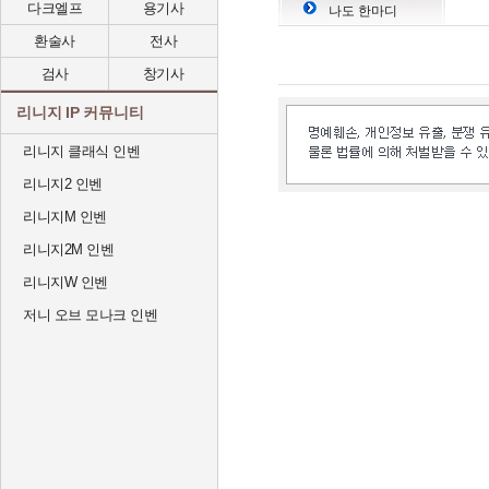
다크엘프
용기사
나도 한마디
환술사
전사
검사
창기사
리니지 IP 커뮤니티
리니지 클래식 인벤
리니지2 인벤
리니지M 인벤
리니지2M 인벤
리니지W 인벤
저니 오브 모나크 인벤