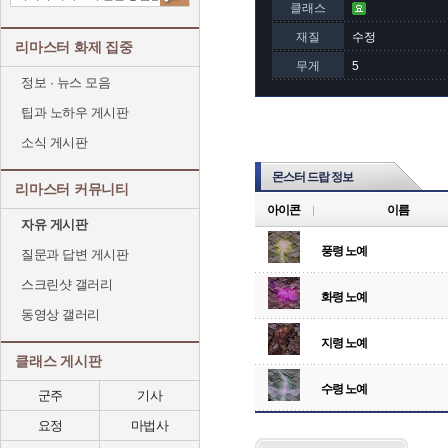
클래스
재질
수정
리마스터 화제 집중
무게
5
정보 · 뉴스 모음
팁과 노하우 게시판
소식 게시판
몬스터 드랍 정보
리마스터 커뮤니티
아이콘
이름
자유 게시판
풍령 노예
질문과 답변 게시판
스크린샷 갤러리
화령 노예
동영상 갤러리
지령 노예
클래스 게시판
수령 노예
군주
기사
요정
마법사