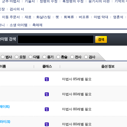
군주 마법서
기술서
정령의 수정
흑정령의 수정
용기사의 서판
기억의 
인장
검사의 서
이동 주문서
재료
화살/스팅
펫
회복류
버프류
마법 막대
영혼석
머니
소생 아이템
촉매제
법사
요정
다엘
용기
환술
전사
검사
이름
클래스
옵션 정보
마법사 85레벨 필요
마법사 80레벨 필요
레이트)
마법사 80레벨 필요
라이크)
마법사 80레벨 필요