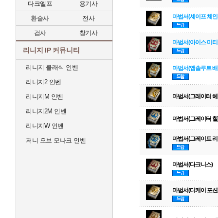
다크엘프
용기사
마법서(셰이프 체인
환술사
전사
검사
창기사
마법서(아이스 미티
리니지 IP 커뮤니티
리니지 클래식 인벤
마법서(앱솔루트 배
리니지2 인벤
리니지M 인벤
마법서(그레이터 헤
리니지2M 인벤
마법서(그레이터 힐
리니지W 인벤
마법서(그레이트 리
저니 오브 모나크 인벤
마법서(다크니스)
마법서(디케이 포션