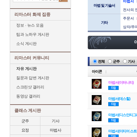
마법서
마법 및 기술서
전사의 
리마스터 화제 집중
주문서
기타
정보 · 뉴스 모음
상자/주
팁과 노하우 게시판
소식 게시판
리마스터 커뮤니티
전체
군주
기사
자유 게시판
아이콘
질문과 답변 게시판
마법서(이터니티)
스크린샷 갤러리
동영상 갤러리
마법서(데스힐)
클래스 게시판
마법서(디스인티그
군주
기사
요정
마법사
마법서(미티어 스트