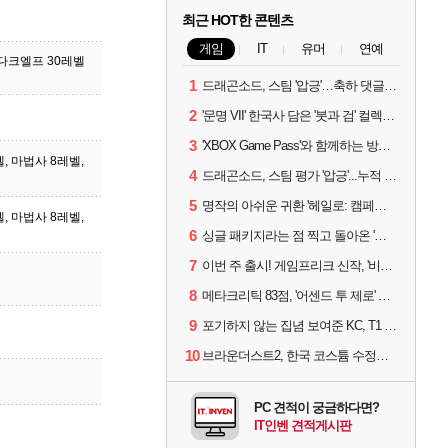
최근 HOT한 콘텐츠
게임
IT
유머
연예
, 다크엘프 30레벨
1
드래곤소드, 스팀 '압긍'…축하 댓글 달고 게임 코드 받자!
2
'문명 VII' 한국사 담은 '붓과 검' 컬렉션 파트 2 출시
3
'XBOX Game Pass'와 함께하는 방구석 피서 게임 4종!
벨, 마법사 8레벨,
4
드래곤소드, 스팀 평가 '압긍'...누적 판매량 20만장 돌파
5
명작의 아쉬운 귀환 '헤일로: 캠페인 이볼브드'
벨, 마법사 8레벨,
6
싱글 패키지라는 점 찍고 돌아온 '드래곤소드: 어웨이크닝'
7
이번 주 출시! 게임프리크 신작, '비스트 오브 리인카네이션'
8
메타크리틱 83점, '어센드 투 제로' 정식 출시!
9
포기하지 않는 집념 보여준 KC, T1 잡았다
10
브라운더스트2, 한국 코스튬 수정… 이준희 PD "안 하면 서비스 지속 불가"
PC 견적이 궁금하다면?
IT인벤 견적게시판