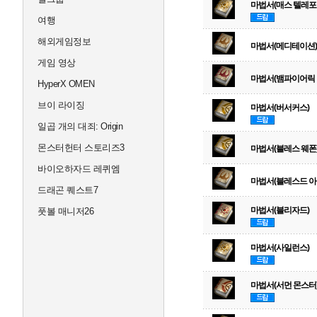
마법서(매스 텔레포
여행
해외게임정보
마법서(메디테이션)
게임 영상
마법서(뱀파이어릭 
HyperX OMEN
브이 라이징
마법서(버서커스)
일곱 개의 대죄: Origin
몬스터헌터 스토리즈3
마법서(블레스 웨폰
바이오하자드 레퀴엠
마법서(블레스드 아
드래곤 퀘스트7
마법서(블리자드)
풋볼 매니저26
마법서(사일런스)
마법서(서먼 몬스터