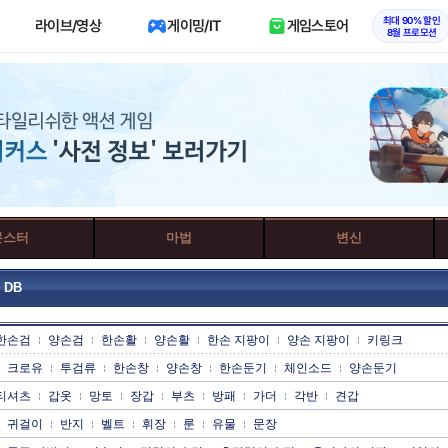
최대 90% 할인
라이브/영상
게이밍/IT
게임스토어
8월 프로모션
몬스터
마법
변신
 DB
한손검
양손검
한손활
양손활
한손 지팡이
양손 지팡이
키링크
크로유
투검류
한손창
양손창
한손둔기
체인소드
양손둔기
티셔츠
갑옷
망토
장갑
부츠
방패
가더
각반
견갑
귀걸이
반지
벨트
휘장
룬
유물
문장