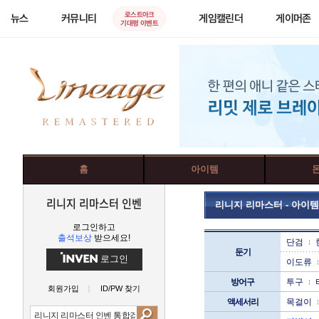
로스트아크
뉴스
커뮤니티
게임캘린더
게이머존
기대평 이벤트
홈
아이템
리니지 리마스터 인벤
리니지 리마스터 - 아이템
로그인하고
출석보상
받으세요!
단검
둔기
로그인
이도류
방어구
투구
회원가입
ID/PW 찾기
액세서리
목걸이