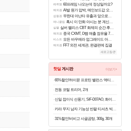
60프레임 나오는데 정상일까요?
레퀴엠
AI발 원가 압박, 메인보드값 오르나
해외겜
무한대 아난타 유출과 앞으로의 예상 (루머)
섭컬겜
혹시 이 만화 아시는 분 계신가요
애니클립
실버 팰리스 CBT 화제의 순간·후기 모음
실팰
중국 CXMT, D램 매출 점유율 7%…글로벌 4위로 부상
해외겜
모든 바우에라 업그레이드 아이템 획득 위치 공략 (89개)
비스트
FF7 외전 세계관, 완결편에 집결
해외겜
새로고침
핫딜
게시판
더보기+
65%할인!하이뮨 프로틴 밸런스 액티브 제로, 밀크쉐이크, 250ml, 18개
전동 코털 트리머, 2개
신일 접이식 선풍기, SIF-D07AO, 화이트, 1개
카라 무지 남자 기능성 반팔 티셔츠 빅사이즈
31%할인!비비고 사골곰탕, 300g, 30개