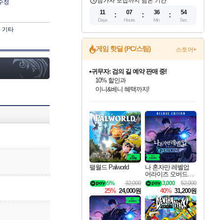
참가자 모집까지 남은 기간
수정
11
07
36
53
Days
Hours
Min
Sec
기타
게임 핫딜 (PC/스팀)
스토어+
귀무자: 검의 길 예약 판매 중!
10% 할인과
이니&베니 혜택까지!
인벤게임즈 8월 특별 할인!
드래곤소드: 어웨이크닝 입점!
문명 7 특별 할인!
마블 투혼 파이팅 소울즈 정식출시!
비스트 오브 리인카네이션 정식 출시!
커세어 코브 출시 기념 할인!
더 렐릭 퍼스트 가디언 정식 출시
베데스다 40주년 기념 할인 중!
캡콤 프렌차이즈 할인 진행 중!
캡콤 일부 상품 상시 할인
스타워즈 은하계 레이서
로블록스 기프트 카드 공식 입점
인기 퍼블리셔 모음!
스팀으로 만나는 드래곤소드!
조선&고려 DLC 출시 예정
마블 히어로 총 출동&화려한 격투!
게임프릭 신작 IP
해적'섬'을 발전시키자!
설화x하드코어 액션!
베데스다의 명작들을
몬헌, 바하 등 인기 IP를
몬헌 와일즈 & 드래곤즈 도그마2
인벤게임즈에서 10% 추가 적립
Robux를 가장 안전하고
최대 90% 할인가를 만나보세요!
네이버혜택과 함께 만나보세요!
50%할인&추가 적립까지!
네이버 포인트 혜택까지!
네이버 혜택가와 함께 예약하세요!
할인&네이버혜택으로 만나보세요!
네이버페이 혜택과 만나보세요!
40주년 프로모션으로 만나보세요!
할인가에 만나보세요!
일부 에디션 상시 할인!
혜택으로 예약 판매 중
편안하게 충전하세요
팰월드 Palworld
나 혼자만 레벨업
어라이즈 오버드라
이브 디럭스 에디션
5%
32,000
3,000
52,000
Solo Leveling Arise
25%
24,000원
40%
31,200원
Overdrive Deluxe Edi
tion