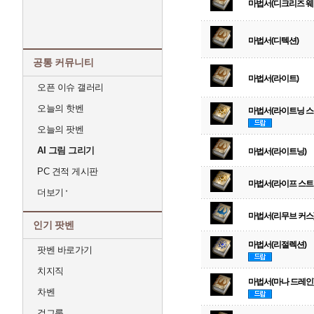
마법서(디크리즈 웨
마법서(디텍션)
공통 커뮤니티
마법서(라이트)
오픈 이슈 갤러리
오늘의 핫벤
마법서(라이트닝 스
오늘의 팟벤
AI 그림 그리기
마법서(라이트닝)
PC 견적 게시판
마법서(라이프 스트
더보기
마법서(리무브 커스
인기 팟벤
마법서(리절렉션)
팟벤 바로가기
치지직
마법서(마나 드레인
차벤
걸그룹