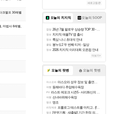
새로고침
, 다크엘프 30레벨
오늘의 치지직
오늘의 SOOP
벨, 마법사 8레벨,
26년 7월 팔로우 상승량 TOP 30 - 월간 치지직
잡담
치지직 애플TV 앱 출시
정보
룩삼 니니 초대석 안내
정보
봉누도2 두 번째 티저 - 일상
클립
2026 치지직 이리대회 오픈컵 안내
정보
더보기+
오늘의 팟벤
오늘의 핫벤
아스오라 성우 정보 및 출연작 모음
아스오라
동해바다 추암해수욕장
여행
라스트 에포크 시즌5 - 서리화신의 분노 티저
PV
선녀바위해수욕장
여행
명조
명조
프롤로그 테스트를 마치고.. (feat. 리아)
리밋제로
[무무기획 · 새출발] 기간 한정 의뢰 이벤트
명조