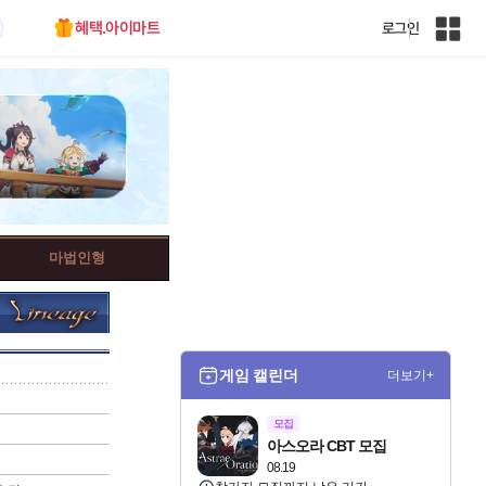
혜택.아이마트
로그인
인
벤
전
체
사
이
트
맵
마법인형
게임 캘린더
더보기+
모집
아스오라 CBT 모집
08.19