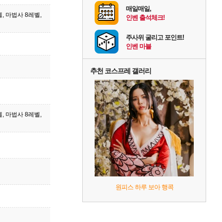
매일매일,
벨, 마법사 8레벨,
인벤 출석체크!
주사위 굴리고 포인트!
인벤 마블
추천 코스프레 갤러리
벨, 마법사 8레벨,
원피스 하루 보아 행콕