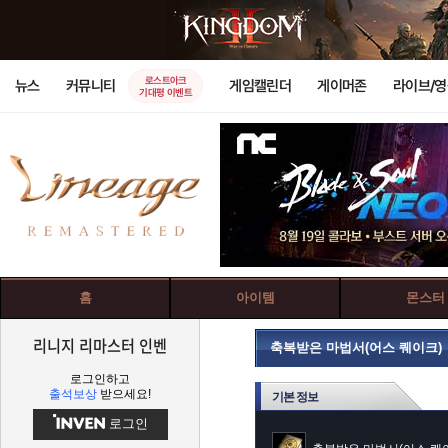
로스트아크
뉴스
커뮤니티
게임캘린더
게이머존
라이브/
기대평 이벤트
홈
아이템
몬스터
리니지 리마스터 인벤
축복받은 마법서(어스 퀘이크)
로그인하고
출석보상
받으세요!
기본 정보
로그인