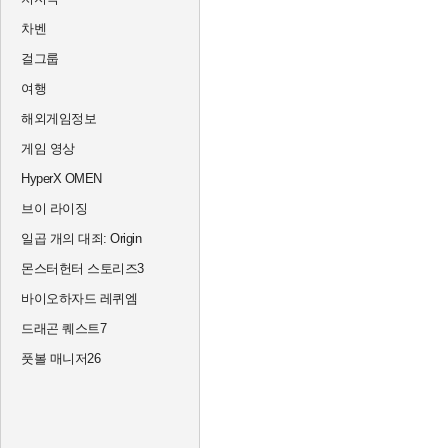
차벤
걸그룹
여행
해외게임정보
게임 영상
HyperX OMEN
브이 라이징
일곱 개의 대죄: Origin
몬스터헌터 스토리즈3
바이오하자드 레퀴엠
드래곤 퀘스트7
풋볼 매니저26