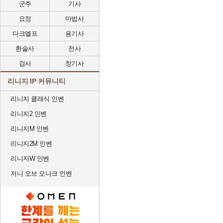
군주
기사
요정
마법사
다크엘프
용기사
환술사
전사
검사
창기사
리니지 IP 커뮤니티
리니지 클래식 인벤
리니지2 인벤
리니지M 인벤
리니지2M 인벤
리니지W 인벤
저니 오브 모나크 인벤