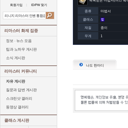
축복받은 마법서(어스 퀘
회원가입
ID/PW 찾기
종류
마법서
클래스
재질
종이
리마스터 화제 집중
무게
1
정보 · 뉴스 모음
팁과 노하우 게시판
소식 게시판
나도 한마디
리마스터 커뮤니티
자유 게시판
질문과 답변 게시판
스크린샷 갤러리
동영상 갤러리
클래스 게시판