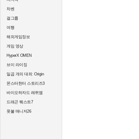
차벤
걸그룹
여행
해외게임정보
게임 영상
HyperX OMEN
브이 라이징
일곱 개의 대죄: Origin
몬스터헌터 스토리즈3
바이오하자드 레퀴엠
드래곤 퀘스트7
풋볼 매니저26