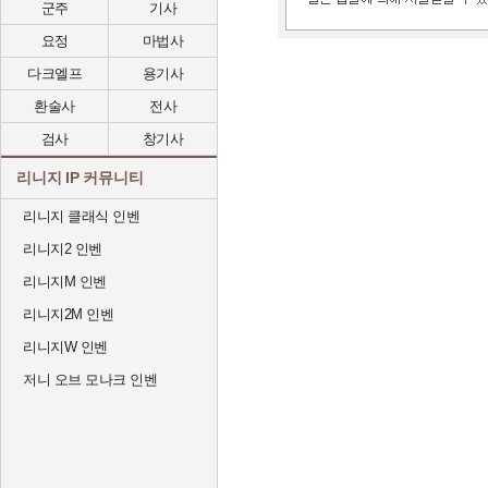
군주
기사
요정
마법사
다크엘프
용기사
환술사
전사
검사
창기사
리니지 IP 커뮤니티
리니지 클래식 인벤
리니지2 인벤
리니지M 인벤
리니지2M 인벤
리니지W 인벤
저니 오브 모나크 인벤