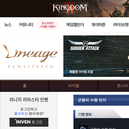
로스트아크
뉴스
커뮤니티
게임캘린더
게이머존
라이브/
기대평 이벤트
홈
아이템
몬스터
리니지 리마스터 인벤
군왕의 수령 반지
로그인하고
출석보상
받으세요!
기본 정보
로그인