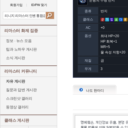
군왕의 수령 반지
회원가입
ID/PW 찾기
종류
반지
클래스
AC
+0
리마스터 화제 집중
옵션
최대 HP+20
정보 · 뉴스 모음
HP 회복+1
MR+5
팁과 노하우 게시판
물 속성 저항+20
소식 게시판
재질
금
무게
3
리마스터 커뮤니티
자유 게시판
질문과 답변 게시판
나도 한마디
스크린샷 갤러리
동영상 갤러리
클래스 게시판