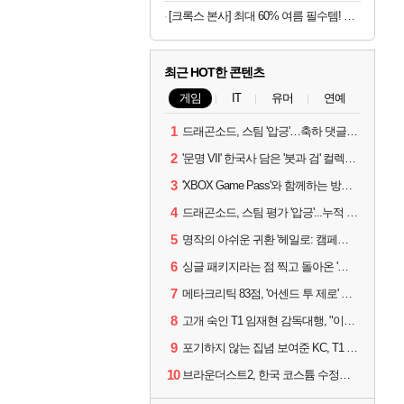
[크록스 본사] 최대 60% 여름 필수템! 클로그/샌들/슬라이드/레인부츠
최근 HOT한 콘텐츠
게임
IT
유머
연예
1
드래곤소드, 스팀 '압긍'…축하 댓글 달고 게임 코드 받자!
2
'문명 VII' 한국사 담은 '붓과 검' 컬렉션 파트 2 출시
3
'XBOX Game Pass'와 함께하는 방구석 피서 게임 4종!
4
드래곤소드, 스팀 평가 '압긍'...누적 판매량 20만장 돌파
5
명작의 아쉬운 귀환 '헤일로: 캠페인 이볼브드'
6
싱글 패키지라는 점 찍고 돌아온 '드래곤소드: 어웨이크닝'
7
메타크리틱 83점, '어센드 투 제로' 정식 출시!
8
고개 숙인 T1 임재현 감독대행, "이른 탈락에 죄송한 마음 뿐"
9
포기하지 않는 집념 보여준 KC, T1 잡았다
10
브라운더스트2, 한국 코스튬 수정… 이준희 PD "안 하면 서비스 지속 불가"