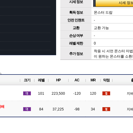
시세 정보
획득 정보
몬스터 드랍
안전 인챈트
-
교환
교환 가능
손상 여부
-
레벨 제한
0
착용 시 서먼 몬스터 마
추가 정보
이 원하는 몬스터를 소환
크기
레벨
HP
AC
MR
약점
101
223,500
-120
120
지배
지배
84
37,225
-98
34
지배