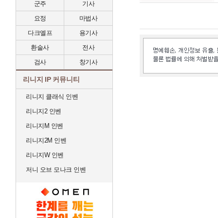
군주
기사
요정
마법사
다크엘프
용기사
환술사
전사
검사
창기사
리니지 IP 커뮤니티
리니지 클래식 인벤
리니지2 인벤
리니지M 인벤
리니지2M 인벤
리니지W 인벤
저니 오브 모나크 인벤