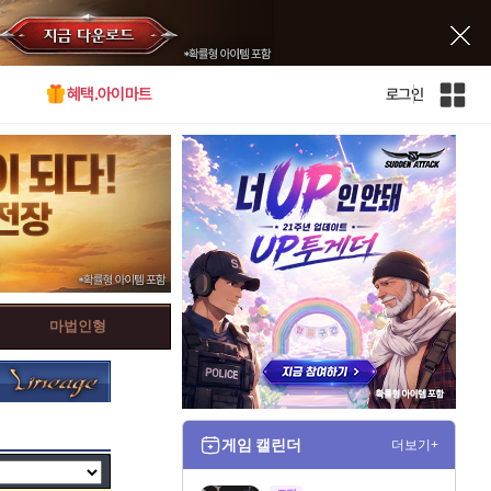
혜택.아이마트
로그인
인
벤
전
체
사
이
트
맵
마법인형
게임 캘린더
더보기+