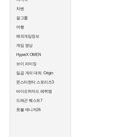
차벤
걸그룹
여행
해외게임정보
게임 영상
HyperX OMEN
브이 라이징
일곱 개의 대죄: Origin
몬스터헌터 스토리즈3
바이오하자드 레퀴엠
드래곤 퀘스트7
풋볼 매니저26