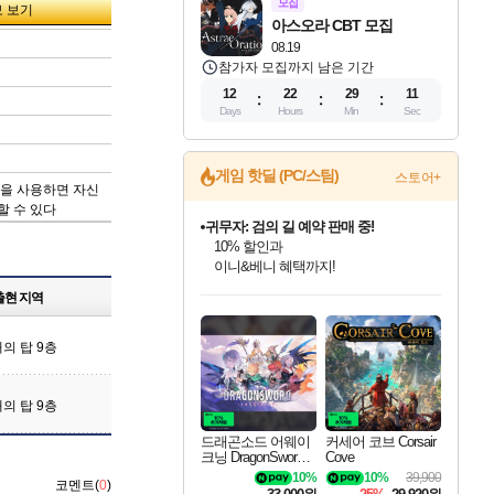
모집
아스오라 CBT 모집
08.19
참가자 모집까지 남은 기간
12
22
29
10
Days
Hours
Min
Sec
게임 핫딜 (PC/스팀)
스토어+
법을 사용하면 자신
할 수 있다
귀무자: 검의 길 예약 판매 중!
10% 할인과
이니&베니 혜택까지!
드래곤소드: 어웨이크닝 입점!
문명 7 특별 할인!
비스트 오브 리인카네이션 정식 출시!
커세어 코브 출시 기념 할인!
더 렐릭 퍼스트 가디언 정식 출시
베데스다 40주년 기념 할인 중!
마블 투혼 파이팅 소울즈 예약 판매 중!
캡콤 프렌차이즈 할인 진행 중!
캡콤 일부 상품 상시 할인
스타워즈 은하계 레이서
로블록스 기프트 카드 공식 입점
출현 지역
스팀으로 만나는 드래곤소드!
조선&고려 DLC 출시 예정
게임프릭 신작 IP
해적'섬'을 발전시키자!
설화x하드코어 액션!
베데스다의 명작들을
마블 히어로 총 출동&화려한 격투!
몬헌, 바하 등 인기 IP를
몬헌 와일즈 & 드래곤즈 도그마2
인벤게임즈에서 10% 추가 적립
Robux를 가장 안전하고
네이버혜택과 함께 만나보세요!
50%할인&추가 적립까지!
네이버 혜택가와 함께 예약하세요!
할인&네이버혜택으로 만나보세요!
네이버페이 혜택과 만나보세요!
40주년 프로모션으로 만나보세요!
네이버 포인트 혜택까지!
할인가에 만나보세요!
일부 에디션 상시 할인!
혜택으로 예약 판매 중
편안하게 충전하세요
의 탑 9층
의 탑 9층
드래곤소드 어웨이
커세어 코브 Corsair
크닝 DragonSword A
Cove
wakening
10%
10%
39,900
코멘트(
0
)