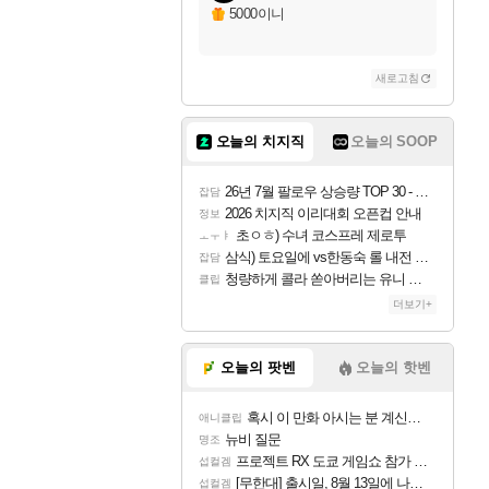
5000이니
새로고침
오늘의 치지직
오늘의 SOOP
26년 7월 팔로우 상승량 TOP 30 - 월간 치지직
잡담
2026 치지직 이리대회 오픈컵 안내
정보
초ㅇㅎ) 수녀 코스프레 제로투
ㅗㅜㅑ
삼식) 토요일에 vs한동숙 롤 내전 예정
잡담
청량하게 콜라 쏟아버리는 유니 ㅋㅋㅋ
클립
더보기+
오늘의 팟벤
오늘의 핫벤
혹시 이 만화 아시는 분 계신가요
애니클립
뉴비 질문
명조
프로젝트 RX 도쿄 게임쇼 참가 결정
섭컬겜
[무한대] 출시일, 8월 13일에 나오나
섭컬겜