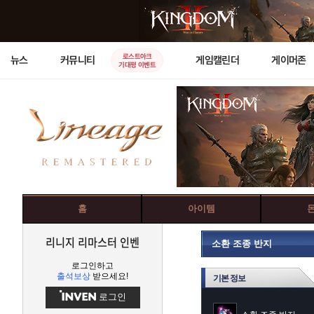
로스트아크
뉴스
커뮤니티
게임캘린더
게이머존
기대평 이벤트
홈
아이템
리니지 리마스터 인벤
소환 조종 반지
로그인하고
출석보상
받으세요!
기본 정보
로그인