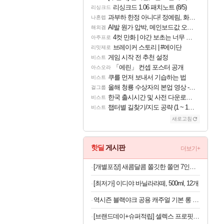
리싱크드 1.06 패치노트 (8/5)
리싱크드
과부하 한정 아니다! 정예림, 화속성 서포터 세대 교체
나혼렙
AI발 원가 압박, 메인보드값 오르나
해외겜
4컷 만화 | 야간 보초는 너무 힘들어
아주프로
브레이커 스토리 | #에이단
리밋제로
게임 시작 전 추천 설정
비스트
「에린」 컨셉 포스터 공개
아스오라
쿠를 먼저 보내서 기습하는 법
비스트
올해 청룡 수상자의 본업 영상 - 스테이씨 윤
걸그룹
한국 출시시간 및 사전 다운로드 진행 - 비스트 오브 리인카네이션
비스트
챕터별 길찾기/지도 공략 (1 ~ 12장)
비스트
새로고침
핫딜
게시판
더보기+
[개별포장] 새콤달콤 쫄깃한 쫄면 7인분(면 200g 7봉+소스 50g 7봉)
[최저가] 이디야 바닐라라떼, 500ml, 12개
역시즌 블랙야크 공용 캐주얼 기본 롱 벤치 구스 다운자켓
[브랜드데이+슈퍼적립] 셀렉스 프로핏 Sports 드링크 와일드 초코, 350ml, 20개 [원산지:상세설명에 표시]