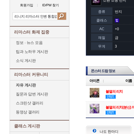
소환 조종 반지
회원가입
ID/PW 찾기
종류
반지
클래스
AC
+0
리마스터 화제 집중
재질
금
정보 · 뉴스 모음
무게
3
팁과 노하우 게시판
소식 게시판
몬스터 드랍 정보
리마스터 커뮤니티
아이콘
이름
자유 게시판
불멸의 리치
질문과 답변 게시판
스크린샷 갤러리
불멸의 리치(분신) 
동영상 갤러리
클래스 게시판
나도 한마디