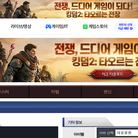
X
귀무자 신작
라이브/영상
게이밍/IT
게임스토어
지금 예판 중!
몬스터
마법
변신
기타 정보
서버 선택
아이템