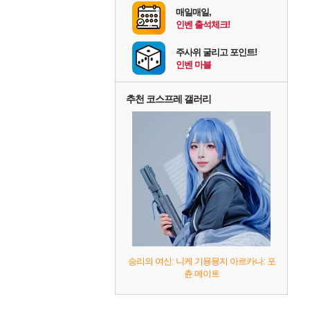
매일매일,
인벤 출석체크!
주사위 굴리고 포인트!
인벤 마블
추천 코스프레 갤러리
승리의 여신: 니케 기묭묭지 아르카나: 포
츈 메이트