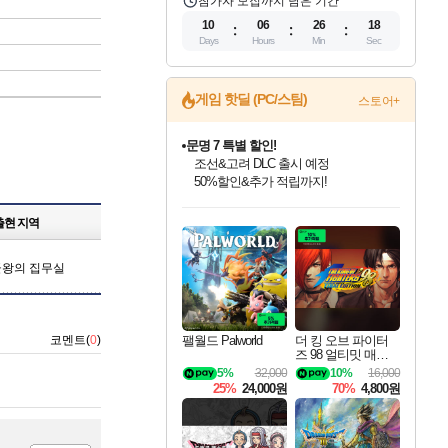
참가자 모집까지 남은 기간
10
06
26
17
Days
Hours
Min
Sec
게임 핫딜 (PC/스팀)
스토어+
문명 7 특별 할인!
조선&고려 DLC 출시 예정
50%할인&추가 적립까지!
인벤게임즈 8월 특별 할인!
드래곤소드: 어웨이크닝 입점!
마블 투혼 파이팅 소울즈 정식출시!
귀무자: 검의 길 예약 판매 중!
비스트 오브 리인카네이션 정식 출시!
커세어 코브 출시 기념 할인!
더 렐릭 퍼스트 가디언 정식 출시
베데스다 40주년 기념 할인 중!
캡콤 프렌차이즈 할인 진행 중!
캡콤 일부 상품 상시 할인
스타워즈 은하계 레이서
로블록스 기프트 카드 공식 입점
인기 퍼블리셔 모음!
스팀으로 만나는 드래곤소드!
마블 히어로 총 출동&화려한 격투!
10% 할인과
게임프릭 신작 IP
해적'섬'을 발전시키자!
설화x하드코어 액션!
베데스다의 명작들을
몬헌, 바하 등 인기 IP를
몬헌 와일즈 & 드래곤즈 도그마2
인벤게임즈에서 10% 추가 적립
Robux를 가장 안전하고
출현 지역
최대 90% 할인가를 만나보세요!
네이버혜택과 함께 만나보세요!
네이버 포인트 혜택까지!
이니&베니 혜택까지!
네이버 혜택가와 함께 예약하세요!
할인&네이버혜택으로 만나보세요!
네이버페이 혜택과 만나보세요!
40주년 프로모션으로 만나보세요!
할인가에 만나보세요!
일부 에디션 상시 할인!
혜택으로 예약 판매 중
편안하게 충전하세요
왕의 집무실
팰월드 Palworld
더 킹 오브 파이터
코멘트(
0
)
즈 98 얼티밋 매치
파이널 에디션 THE
5%
32,000
10%
16,000
KING OF FIGHTER
25%
24,000원
70%
4,800원
S 98 ULTIMATE MA
TCH FINAL EDITIO
N