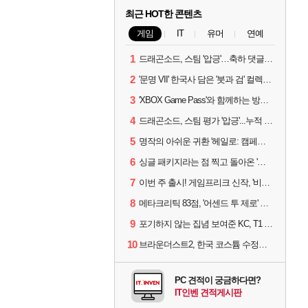
최근 HOT한 콘텐츠
게임
IT
유머
연예
1
드래곤소드, 스팀 '압긍'…축하 댓글 달고 게임 코드 받자!
2
'문명 VII' 한국사 담은 '붓과 검' 컬렉션 파트 2 출시
3
'XBOX Game Pass'와 함께하는 방구석 피서 게임 4종!
4
드래곤소드, 스팀 평가 '압긍'...누적 판매량 20만장 돌파
5
명작의 아쉬운 귀환 '헤일로: 캠페인 이볼브드'
6
싱글 패키지라는 점 찍고 돌아온 '드래곤소드: 어웨이크닝'
7
이번 주 출시! 게임프리크 신작, '비스트 오브 리인카네이션'
8
메타크리틱 83점, '어센드 투 제로' 정식 출시!
9
포기하지 않는 집념 보여준 KC, T1 잡았다
10
브라운더스트2, 한국 코스튬 수정… 이준희 PD "안 하면 서비스 지속 불가"
PC 견적이 궁금하다면?
IT인벤 견적게시판