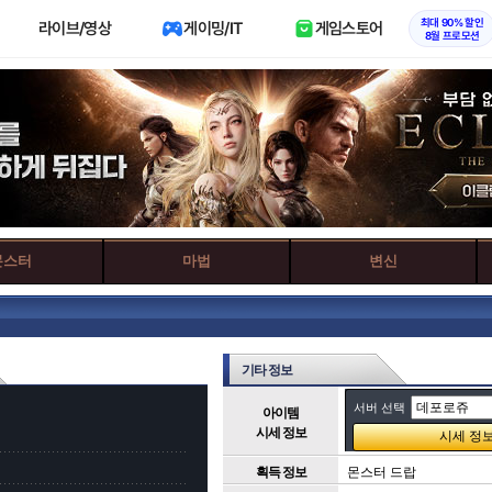
최대 90% 할인
라이브/영상
게이밍/IT
게임스토어
8월 프로모션
몬스터
마법
변신
기타 정보
서버 선택
아이템
시세 정보
획득 정보
몬스터 드랍