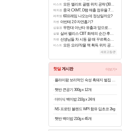
모든 엘리트 골렘 위치 공략 (30개) - 방랑 결투가
비스트
중국 CXMT, D램 매출 점유율 7%…글로벌 4위로 부상
해외겜
60프레임 나오는데 정상일까요?
레퀴엠
아반테 2.0 자연흡기?
차벤
무한대 아난타 유출과 앞으로의 예상 (루머)
섭컬겜
실버 팰리스 CBT 화제의 순간·후기 모음
실팰
선생님들 차 시동 끌 때 꾸르륵소리나는데
차벤
모든 요리/작물 책 획득 위치 공략 (36개) - 미식가 도전과제
비스트
새로고침
핫딜
게시판
더보기+
플라이팜 보리먹인 숙성 흑돼지 벌집 두툼 삼겹살 HACCP 2kg
햇반 큰공기 300g x 12개
더미식 백미밥 210g x 24개
NS 프로틴 블렌드 WPI 함유 딥초코 2kg
햇반 백미밥 210g x 45개