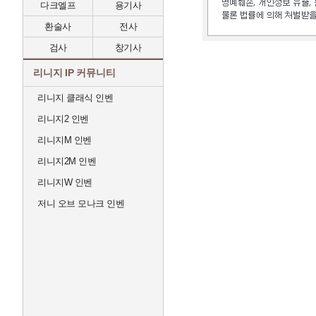
다크엘프
용기사
환술사
전사
검사
창기사
리니지 IP 커뮤니티
리니지 클래식 인벤
리니지2 인벤
리니지M 인벤
리니지2M 인벤
리니지W 인벤
저니 오브 모나크 인벤