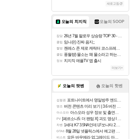
새로고침
오늘의 치지직
오늘의 SOOP
26년 7월 팔로우 상승량 TOP 30 - 월간 치지직
잡담
임나은) 진짜 음지;;
클립
젠레스 존 제로 캐릭터 코스프레한 꽁주
짤방
풍월량) 물소는 왜 물소라고 하는거야? 아! 그만 ㅋㅋ 알았어 ㅋㅋ
클립
치지직 애플TV 앱 출시
정보
더보기+
오늘의 팟벤
오늘의 핫벤
포트나이트에서 명일방주 엔드필드 [펠리카] 판매 예정
섭컬겜
버전 콘텐츠 미리 보기 | 3.6 버전 「신기루 속 등불 그림자, 속세에 깃든 검의 결심」이 8월 20일에 업데이트됩니다!
명조
아스오라 성우 정보 및 출연작 모음
아스오라
[페르소나5: 더 팬텀 X] 괴도 영상 l 타카마키 안·댄싱 스타
PV
1세대 K7 3.5NA인데 LF쏘나타 2.0NA 기변하면 유류비 절약이 얼마나 될까요..?
차벤
8월 28일 넷플릭스에서 예고편 공개 예정
GTA6
모든 바우에라 업그레이드 아이템 획득 위치 공략 (89개)
비스트