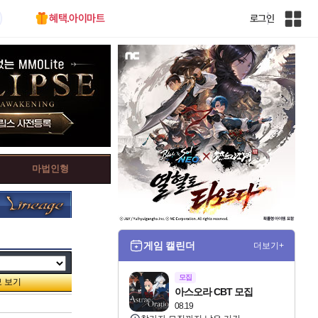
혜택.아이마트
로그인
인
벤
전
체
사
이
트
맵
마법인형
게임 캘린더
더보기+
모집
아스오라 CBT 모집
08.19