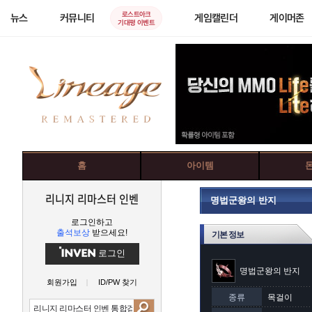
로스트아크
뉴스
커뮤니티
게임캘린더
게이머존
기대평 이벤트
홈
아이템
리니지 리마스터 인벤
명법군왕의 반지
로그인하고
출석보상
받으세요!
기본 정보
로그인
명법군왕의 반지
회원가입
ID/PW 찾기
종류
목걸이