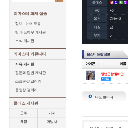
클래스
AC
+0
리마스터 화제 집중
옵션
CHA+3
정보 · 뉴스 모음
재질
금
팁과 노하우 게시판
무게
5
소식 게시판
리마스터 커뮤니티
몬스터 드랍 정보
아이콘
이름
자유 게시판
질문과 답변 게시판
명법군왕 헬바인
스크린샷 갤러리
동영상 갤러리
나도 한마디
클래스 게시판
군주
기사
요정
마법사