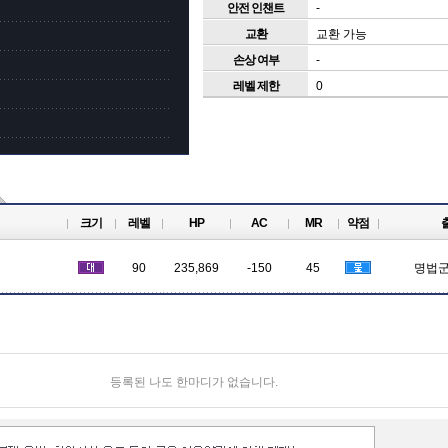
안전 인챈트
-
교환
교환 가능
손상 여부
-
레벨 제한
0
크기
레벨
HP
AC
MR
약점
90
235,869
-150
45
명법군
등록된 나도 한마디가 없습니다.