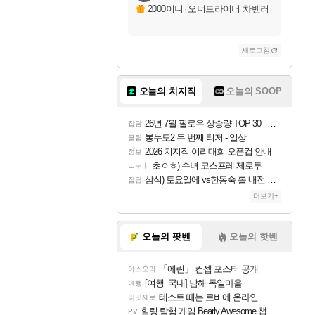
2000이니
·
오너드라이버 차벤러
새로고침
오늘의 치지직
오늘의 SOOP
26년 7월 팔로우 상승량 TOP 30 - 월간 치지직
잡담
봉누도2 두 번째 티저 - 일상
클립
2026 치지직 이리대회 오픈컵 안내
정보
초ㅇㅎ) 수녀 코스프레 제로투
ㅗㅜㅑ
삼식) 토요일에 vs한동숙 롤 내전 예정
잡담
더보기+
오늘의 팟벤
오늘의 핫벤
「에린」 컨셉 포스터 공개
아스오라
[여행_국내] 남해 독일마을
여행
테스트 때는 로비에 온라인 기능이 있는데
리밋제로
힐링 탐험 게임 Bearly Awesome 챕터 1 트레일러
PV