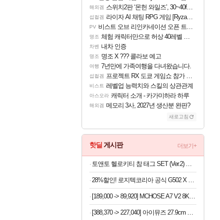
스위치2판 ‘몬헌 와일즈’, 30~40fps 목표 추정
해외겜
라이자 AI 채팅 RPG 게임 [RyzaChat: AI] 공개
섭컬겜
비스트 오브 리인카네이션 오픈 트레일러
PV
체험 캐릭터만으로 허상 40레벨 하이와티아 5분 컷!｜에이메스·린네·모니에 명함
명조
내차 인증
차벤
명조 X ??? 콜라보 예고
명조
7년만에 가족여행을 다녀왔습니다.
여행
프로젝트 RX 도쿄 게임쇼 참가 결정
섭컬겜
레벨업 능력치와 스킬의 상관관계
비스트
캐릭터 소개 - 카가미하라 하루
아스오라
메모리 3사, 2027년 생산분 완판?
해외겜
새로고침
핫딜
게시판
더보기+
토앤토 헬로키티 참 태그 SET (Ver.2) 여자 키높이 쪼리 슬리퍼
28%할인! 로지텍코리아 공식 G502 X 유선 게이밍 마우스 블랙
[189,000 -> 89,920] MCHOSE A7 V2 8K 초경량 마우스 국내정발
[388,370 -> 227,040] 아이뮤즈 27.9cm K11 태블릿