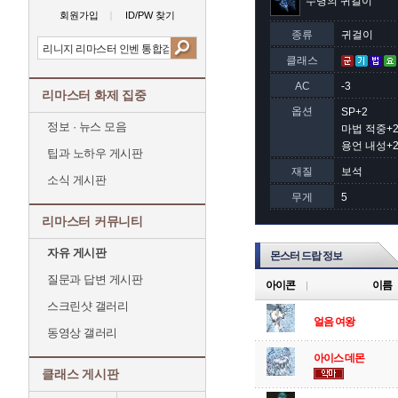
수령의 귀걸이
회원가입
ID/PW 찾기
종류
귀걸이
클래스
AC
-3
리마스터 화제 집중
옵션
SP+2
정보 · 뉴스 모음
마법 적중+
용언 내성+
팁과 노하우 게시판
재질
보석
소식 게시판
무게
5
리마스터 커뮤니티
자유 게시판
몬스터 드랍 정보
질문과 답변 게시판
아이콘
이름
스크린샷 갤러리
얼음 여왕
동영상 갤러리
아이스 데몬
클래스 게시판