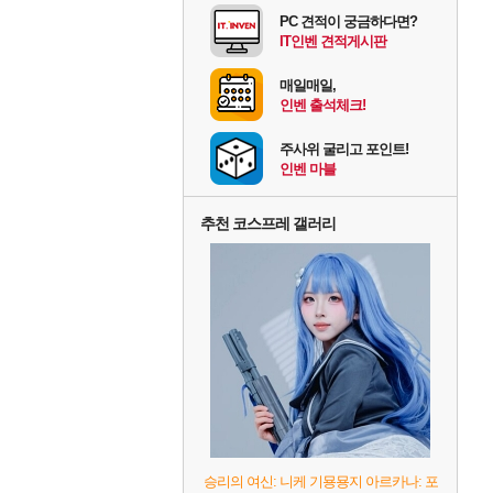
PC 견적이 궁금하다면?
IT인벤 견적게시판
매일매일,
인벤 출석체크!
주사위 굴리고 포인트!
인벤 마블
추천 코스프레 갤러리
승리의 여신: 니케 기묭묭지 아르카나: 포