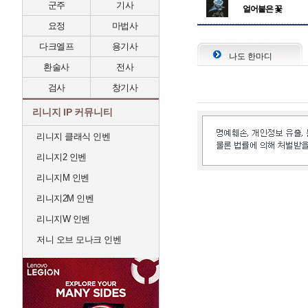
군주
기사
얼어붙은 꽃
요정
마법사
다크엘프
용기사
나도 한마디
환술사
전사
검사
창기사
리니지 IP 커뮤니티
리니지 클래식 인벤
리니지2 인벤
리니지M 인벤
리니지2M 인벤
리니지W 인벤
저니 오브 모나크 인벤