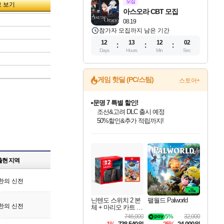
모집
아스오라 CBT 모집
08.19
참가자 모집까지 남은 기간
12
13
12
01
Days
Hours
Min
Sec
게임 핫딜 (PC/스팀)
스토어+
문명 7 특별 할인!
조선&고려 DLC 출시 예정
50%할인&추가 적립까지!
인벤게임즈 8월 특별 할인!
드래곤소드: 어웨이크닝 입점!
귀무자: 검의 길 예약 판매 중!
비스트 오브 리인카네이션 정식 출시!
커세어 코브 출시 기념 할인!
더 렐릭 퍼스트 가디언 정식 출시
베데스다 40주년 기념 할인 중!
마블 투혼 파이팅 소울즈 예약 판매 중!
캡콤 프렌차이즈 할인 진행 중!
캡콤 일부 상품 상시 할인
스타워즈 은하계 레이서
로블록스 기프트 카드 공식 입점
인기 퍼블리셔 모음!
스팀으로 만나는 드래곤소드!
10% 할인과
게임프릭 신작 IP
해적'섬'을 발전시키자!
설화x하드코어 액션!
베데스다의 명작들을
마블 히어로 총 출동&화려한 격투!
몬헌, 바하 등 인기 IP를
몬헌 와일즈 & 드래곤즈 도그마2
인벤게임즈에서 10% 추가 적립
Robux를 가장 안전하고
최대 90% 할인가를 만나보세요!
네이버혜택과 함께 만나보세요!
이니&베니 혜택까지!
네이버 혜택가와 함께 예약하세요!
할인&네이버혜택으로 만나보세요!
네이버페이 혜택과 만나보세요!
40주년 프로모션으로 만나보세요!
네이버 포인트 혜택까지!
할인가에 만나보세요!
일부 에디션 상시 할인!
혜택으로 예약 판매 중
편안하게 충전하세요
출현 지역
한의 신전
닌텐도 스위치 2 본
팰월드 Palworld
한의 신전
체 + 마리오 카트 월
드
746,000
5%
32,000