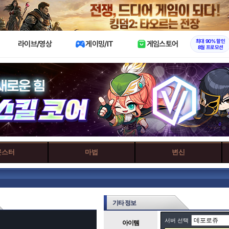
X
최대 90% 할인
라이브/영상
게이밍/IT
게임스토어
8월 프로모션
몬스터
마법
변신
기타 정보
서버 선택
아이템