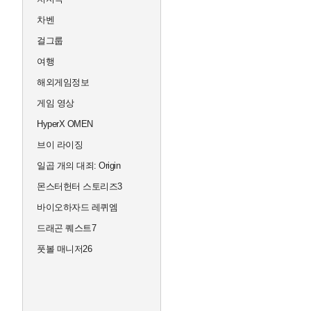
차벤
걸그룹
여행
해외게임정보
게임 영상
HyperX OMEN
브이 라이징
일곱 개의 대죄: Origin
몬스터헌터 스토리즈3
바이오하자드 레퀴엠
드래곤 퀘스트7
풋볼 매니저26