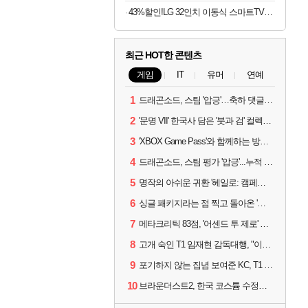
43%할인!LG 32인치 이동식 스마트TV모니터 스탠드 세트 삼탠바이미 스탠바이미
최근 HOT한 콘텐츠
게임
IT
유머
연예
1
드래곤소드, 스팀 '압긍'…축하 댓글 달고 게임 코드 받자!
2
'문명 VII' 한국사 담은 '붓과 검' 컬렉션 파트 2 출시
3
'XBOX Game Pass'와 함께하는 방구석 피서 게임 4종!
4
드래곤소드, 스팀 평가 '압긍'...누적 판매량 20만장 돌파
5
명작의 아쉬운 귀환 '헤일로: 캠페인 이볼브드'
6
싱글 패키지라는 점 찍고 돌아온 '드래곤소드: 어웨이크닝'
7
메타크리틱 83점, '어센드 투 제로' 정식 출시!
8
고개 숙인 T1 임재현 감독대행, "이른 탈락에 죄송한 마음 뿐"
9
포기하지 않는 집념 보여준 KC, T1 잡았다
10
브라운더스트2, 한국 코스튬 수정… 이준희 PD "안 하면 서비스 지속 불가"