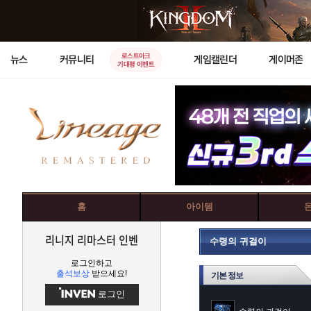
로스트아크
뉴스
커뮤니티
게임캘린더
게이머존
기대평 이벤트
홈
아이템
리니지 리마스터 인벤
수령의 귀걸이
로그인하고
출석보상
받으세요!
기본 정보
로그인