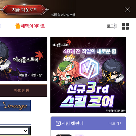
혜택.아이마트
로그인
인
벤
전
체
사
이
트
맵
마법인형
게임 캘린더
더보기+