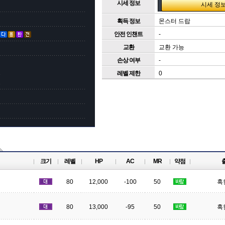
시세 정보
획득 정보
몬스터 드랍
안전 인챈트
-
교환
교환 가능
손상 여부
-
2
레벨 제한
0
2
크기
레벨
HP
AC
MR
약점
80
12,000
-100
50
혹
80
13,000
-95
50
혹