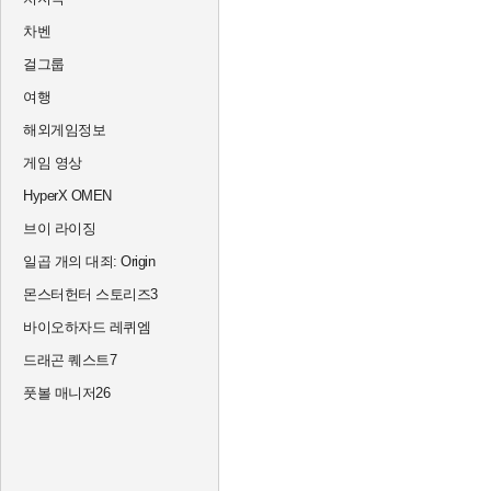
차벤
걸그룹
여행
해외게임정보
게임 영상
HyperX OMEN
브이 라이징
일곱 개의 대죄: Origin
몬스터헌터 스토리즈3
바이오하자드 레퀴엠
드래곤 퀘스트7
풋볼 매니저26