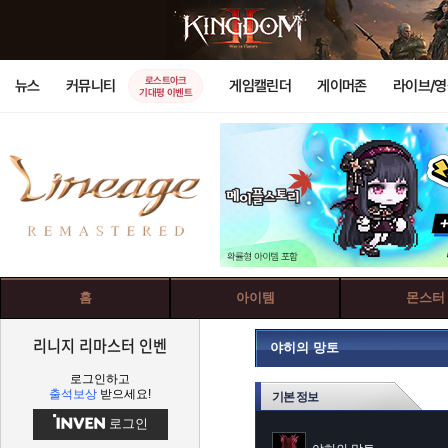
로스트아크
뉴스
커뮤니티
게임캘린더
게이머존
라이브/
기대평 이벤트
홈
아이템
몬스터
리니지 리마스터 인벤
야히의 망토
로그인하고
출석보상
받으세요!
기본 정보
로그인