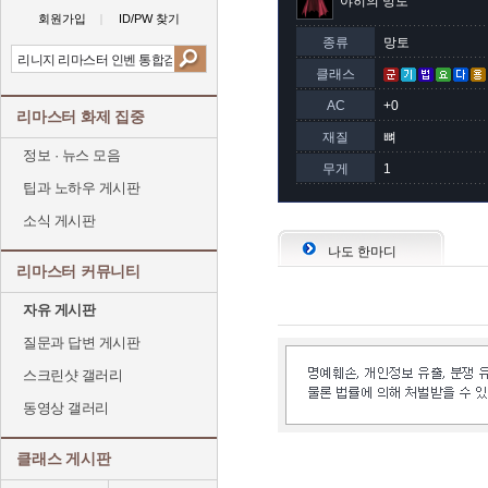
야히의 망토
회원가입
ID/PW 찾기
종류
망토
클래스
AC
+0
리마스터 화제 집중
재질
뼈
정보 · 뉴스 모음
무게
1
팁과 노하우 게시판
소식 게시판
나도 한마디
리마스터 커뮤니티
자유 게시판
질문과 답변 게시판
스크린샷 갤러리
동영상 갤러리
클래스 게시판