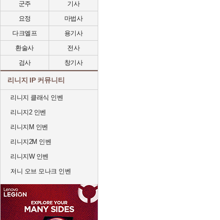
군주
기사
요정
마법사
다크엘프
용기사
환술사
전사
검사
창기사
리니지 IP 커뮤니티
리니지 클래식 인벤
리니지2 인벤
리니지M 인벤
리니지2M 인벤
리니지W 인벤
저니 오브 모나크 인벤