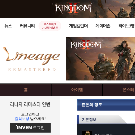
로스트아크
뉴스
커뮤니티
게임캘린더
게이머존
라이브/
기대평 이벤트
홈
아이템
몬스터
리니지 리마스터 인벤
혼돈의 망토
로그인하고
출석보상
받으세요!
기본 정보
로그인