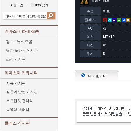
혼돈의 망토
회원가입
ID/PW 찾기
종류
망토
클래스
AC
-3
리마스터 화제 집중
옵션
MR+10
정보 · 뉴스 모음
재질
뼈
팁과 노하우 게시판
무게
5
소식 게시판
리마스터 커뮤니티
나도 한마디
자유 게시판
질문과 답변 게시판
스크린샷 갤러리
동영상 갤러리
클래스 게시판