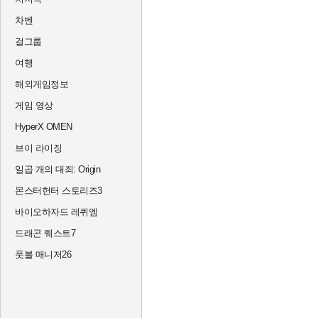
차벤
걸그룹
여행
해외게임정보
게임 영상
HyperX OMEN
브이 라이징
일곱 개의 대죄: Origin
몬스터헌터 스토리즈3
바이오하자드 레퀴엠
드래곤 퀘스트7
풋볼 매니저26