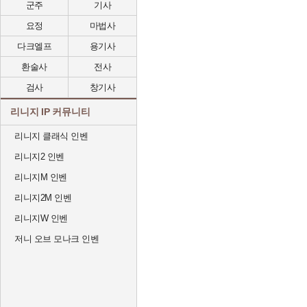
군주
기사
요정
마법사
다크엘프
용기사
환술사
전사
검사
창기사
리니지 IP 커뮤니티
리니지 클래식 인벤
리니지2 인벤
리니지M 인벤
리니지2M 인벤
리니지W 인벤
저니 오브 모나크 인벤