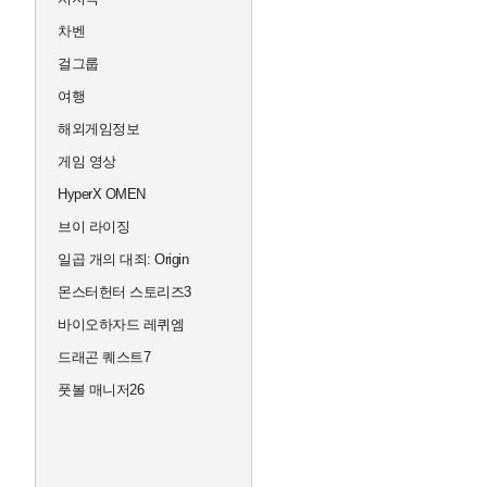
차벤
걸그룹
여행
해외게임정보
게임 영상
HyperX OMEN
브이 라이징
일곱 개의 대죄: Origin
몬스터헌터 스토리즈3
바이오하자드 레퀴엠
드래곤 퀘스트7
풋볼 매니저26