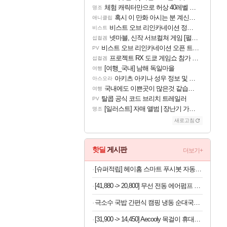
체험 캐릭터만으로 허상 40레벨 하이와티아 5분 컷!｜에이메스·린네·모니에 명함
명조
혹시 이 만화 아시는 분 계신가요
애니클립
비스트 오브 리인카네이션 정보/공략글 모음
비스트
넷마블, 신작 서브컬쳐 게임 [펄 인 블루] 티저 사이트 오픈
섭컬겜
비스트 오브 리인카네이션 오픈 트레일러
PV
프로젝트 RX 도쿄 게임쇼 참가 결정
섭컬겜
[여행_국내] 남해 독일마을
여행
아키츠 아키나 성우 정보 및 주요 필모
아스오라
국내에도 이쁜곳이 많은것 같습니다
여행
탈콥 공식 코드 브리치 트레일러
PV
[일러스트] 자매 앨범 | 장난기 가득한 오후의 공원 (리메이크판)
명조
새로고침
핫딜
게시판
더보기+
[슈퍼적립] 헤이홈 스마트 푸시봇 자동스위치 원격제어 핑거봇 IoT
[41,880 -> 20,800] 무선 전동 에어펌프 휴대용 7200mAh (자동차, 자전거)
극소수 국밥 간편식 캠핑 냉동 순대국밥, 245g, 1개
[31,900 -> 14,450] Aecooly 목걸이 휴대용 초경량 미니 선풍기