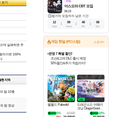
모집
아스오라 CBT 모집
08.19
참가자 모집까지 남은 기간
12
09
40
08
Days
Hours
Min
Sec
게임 핫딜 (PC/스팀)
스토어+
있으며 실패하면 주
문명 7 특별 할인!
조선&고려 DLC 출시 예정
 찾아가면 100%
50%할인&추가 적립까지!
다
귀무자: 검의 길 예약 판매 중!
10% 할인과
인벤게임즈 8월 특별 할인!
드래곤소드: 어웨이크닝 입점!
비스트 오브 리인카네이션 정식 출시!
커세어 코브 출시 기념 할인!
더 렐릭 퍼스트 가디언 정식 출시
베데스다 40주년 기념 할인 중!
마블 투혼 파이팅 소울즈 예약 판매 중!
캡콤 프렌차이즈 할인 진행 중!
캡콤 일부 상품 상시 할인
스타워즈 은하계 레이서
로블록스 기프트 카드 공식 입점
이니&베니 혜택까지!
인기 퍼블리셔 모음!
스팀으로 만나는 드래곤소드!
게임프릭 신작 IP
해적'섬'을 발전시키자!
설화x하드코어 액션!
베데스다의 명작들을
마블 히어로 총 출동&화려한 격투!
몬헌, 바하 등 인기 IP를
몬헌 와일즈 & 드래곤즈 도그마2
인벤게임즈에서 10% 추가 적립
Robux를 가장 안전하고
최대 90% 할인가를 만나보세요!
네이버혜택과 함께 만나보세요!
네이버 혜택가와 함께 예약하세요!
할인&네이버혜택으로 만나보세요!
네이버페이 혜택과 만나보세요!
40주년 프로모션으로 만나보세요!
네이버 포인트 혜택까지!
할인가에 만나보세요!
일부 에디션 상시 할인!
혜택으로 예약 판매 중
편안하게 충전하세요
출현 지역
의 탑 10층
팰월드 Palworld
드래곤소드 어웨이
의 탑 정상
크닝 DragonSword A
wakening
5%
32,000
10%