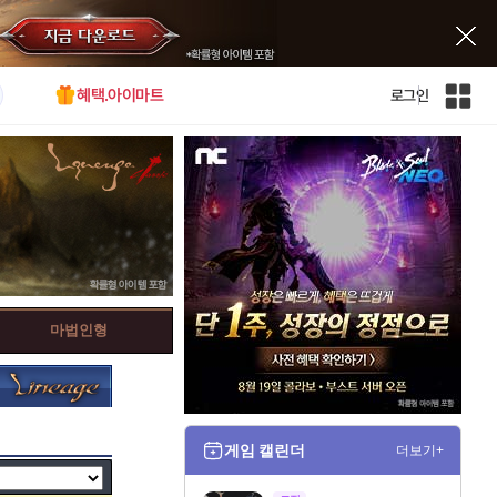
혜택.아이마트
로그인
인
벤
전
체
사
이
트
맵
마법인형
게임 캘린더
더보기+