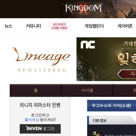
로스트아크
뉴스
커뮤니티
게임캘린더
게이머존
기대평 이벤트
홈
아이템
리니지 리마스터 인벤
우그누스의 가더(소생)
로그인하고
출석보상
받으세요!
기본 정보
로그인