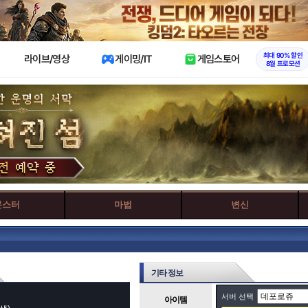
X
최대 90% 할인
라이브/영상
게이밍/IT
게임스토어
8월 프로모션
몬스터
마법
변신
기타 정보
서버 선택
아이템