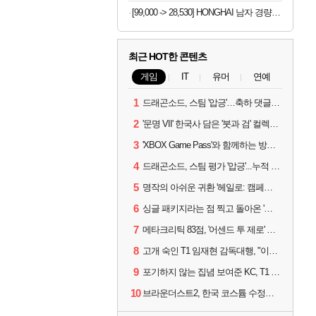
[99,000 -> 28,530] HONGHAI 남자 경량 안전화
최근 HOT한 콘텐츠
게임
IT
유머
연예
1
드래곤소드, 스팀 '압긍'…축하 댓글 달고 게임 코드 받자!
2
'문명 VII' 한국사 담은 '붓과 검' 컬렉션 파트 2 출시
3
'XBOX Game Pass'와 함께하는 방구석 피서 게임 4종!
4
드래곤소드, 스팀 평가 '압긍'...누적 판매량 20만장 돌파
5
명작의 아쉬운 귀환 '헤일로: 캠페인 이볼브드'
6
싱글 패키지라는 점 찍고 돌아온 '드래곤소드: 어웨이크닝'
7
메타크리틱 83점, '어센드 투 제로' 정식 출시!
8
고개 숙인 T1 임재현 감독대행, "이른 탈락에 죄송한 마음 뿐"
9
포기하지 않는 집념 보여준 KC, T1 잡았다
10
브라운더스트2, 한국 코스튬 수정… 이준희 PD "안 하면 서비스 지속 불가"