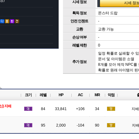
생)
시세 정보
획득 정보
몬스터 드랍
안전 인챈트
-
교환
교환 가능
손상 여부
-
레벨 제한
0
일정 확률로 실패할 수 
문서 및 아이템은 소멸
추가 정보
8개를 모아 제작 NPC를
확률로 원래 아이템이 된
크기
레벨
HP
AC
MR
약점
신) 지배
84
33,841
+106
34
지배
95
2,000
-104
90
지배