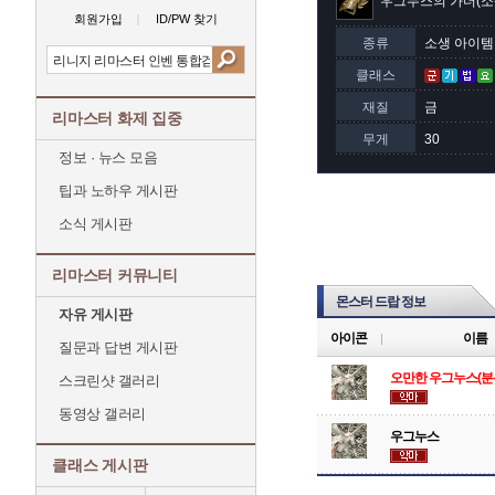
우그누스의 가더(소
회원가입
ID/PW 찾기
종류
소생 아이템
클래스
재질
금
리마스터 화제 집중
무게
30
정보 · 뉴스 모음
팁과 노하우 게시판
소식 게시판
리마스터 커뮤니티
몬스터 드랍 정보
자유 게시판
아이콘
이름
질문과 답변 게시판
오만한 우그누스(분
스크린샷 갤러리
동영상 갤러리
우그누스
클래스 게시판