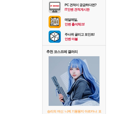
PC 견적이 궁금하다면?
IT인벤 견적게시판
매일매일,
인벤 출석체크!
주사위 굴리고 포인트!
인벤 마블
추천 코스프레 갤러리
승리의 여신: 니케 기묭묭지 아르카나: 포