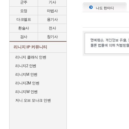
군주
기사
나도 한마디
요정
마법사
다크엘프
용기사
환술사
전사
검사
창기사
리니지 IP 커뮤니티
리니지 클래식 인벤
리니지2 인벤
리니지M 인벤
리니지2M 인벤
리니지W 인벤
저니 오브 모나크 인벤