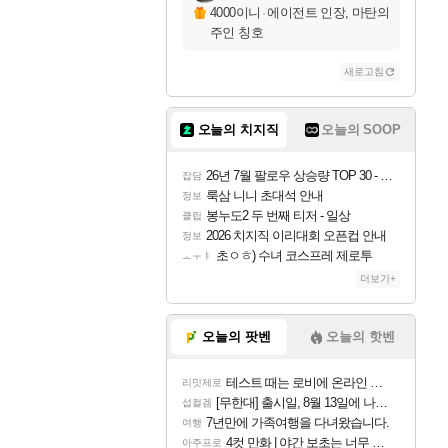
4000이니
·
에이전트 인장, 마탄의
주인 칭호
새로고침
오늘의 치지직
오늘의 SOOP
26년 7월 팔로우 상승량 TOP 30 - 월간 치지직
잡담
룩삼 니니 초대석 안내
정보
봉누도2 두 번째 티저 - 일상
클립
2026 치지직 이리대회 오픈컵 안내
정보
초ㅇㅎ) 수녀 코스프레 제로투
ㅗㅜㅑ
더보기+
오늘의 팟벤
오늘의 핫벤
테스트 때는 로비에 온라인 기능이 있는데
리밋제로
[무한대] 출시일, 8월 13일에 나오나
섭컬겜
7년만에 가족여행을 다녀왔습니다.
여행
4컷 만화 | 야간 보초는 너무 힘들어
아주프로