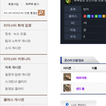
축복받은 순간이동 조종 
회원가입
ID/PW 찾기
종류
반지
클래스
AC
+0
리마스터 화제 집중
재질
금
정보 · 뉴스 모음
무게
3
팁과 노하우 게시판
소식 게시판
리마스터 커뮤니티
몬스터 드랍 정보
자유 게시판
아이콘
이름
질문과 답변 게시판
에르자베
스크린샷 갤러리
동영상 갤러리
샌드 웜
클래스 게시판
나도 한마디