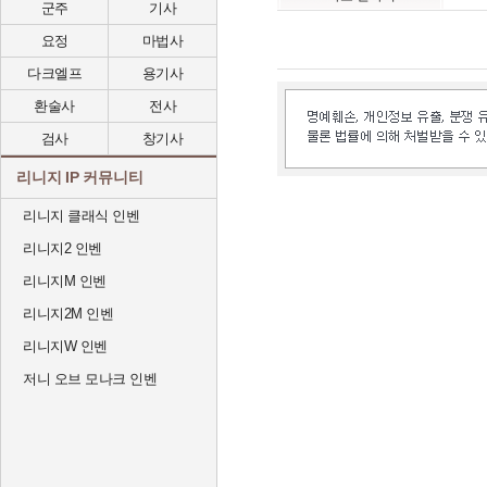
군주
기사
요정
마법사
다크엘프
용기사
환술사
전사
검사
창기사
리니지 IP 커뮤니티
리니지 클래식 인벤
리니지2 인벤
리니지M 인벤
리니지2M 인벤
리니지W 인벤
저니 오브 모나크 인벤