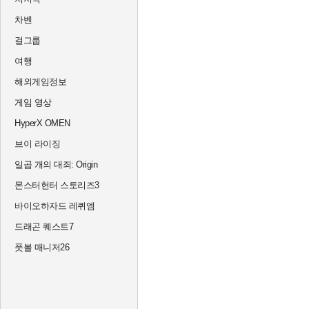
차벤
걸그룹
여행
해외게임정보
게임 영상
HyperX OMEN
브이 라이징
일곱 개의 대죄: Origin
몬스터헌터 스토리즈3
바이오하자드 레퀴엠
드래곤 퀘스트7
풋볼 매니저26