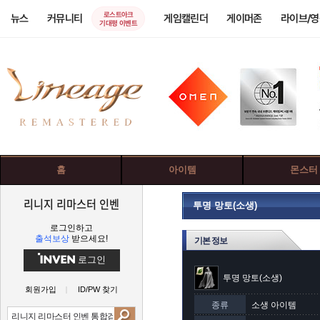
로스트아크
뉴스
커뮤니티
게임캘린더
게이머존
라이브/
기대평 이벤트
홈
아이템
몬스터
리니지 리마스터 인벤
투명 망토(소생)
로그인하고
출석보상
받으세요!
기본 정보
로그인
투명 망토(소생)
회원가입
ID/PW 찾기
종류
소생 아이템