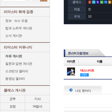
클래스
재질
천
리마스터 화제 집중
무게
10
정보 · 뉴스 모음
팁과 노하우 게시판
소식 게시판
리마스터 커뮤니티
몬스터 드랍 정보
자유 게시판
아이콘
이름
질문과 답변 게시판
데스나이트
스크린샷 갤러리
동영상 갤러리
클래스 게시판
나도 한마디
군주
기사
요정
마법사