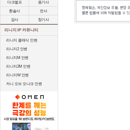
다크엘프
용기사
환술사
전사
검사
창기사
리니지 IP 커뮤니티
리니지 클래식 인벤
리니지2 인벤
리니지M 인벤
리니지2M 인벤
리니지W 인벤
저니 오브 모나크 인벤