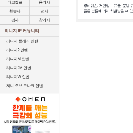
다크엘프
용기사
환술사
전사
검사
창기사
리니지 IP 커뮤니티
리니지 클래식 인벤
리니지2 인벤
리니지M 인벤
리니지2M 인벤
리니지W 인벤
저니 오브 모나크 인벤