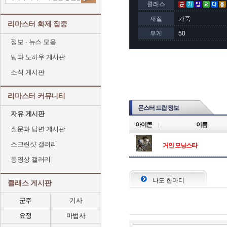
클래스
재질
가죽
리마스터 화제 집중
무게
50
정보 · 뉴스 모음
팁과 노하우 게시판
소식 게시판
리마스터 커뮤니티
몬스터 드랍 정보
자유 게시판
아이콘
이름
질문과 답변 게시판
스크린샷 갤러리
거인 모닝스타
동영상 갤러리
나도 한마디
클래스 게시판
군주
기사
요정
마법사