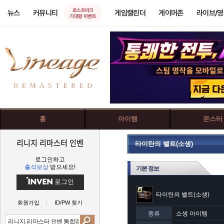
로스트아크
뉴스
커뮤니티
게임캘린더
게이머존
라이브/
기대평 이벤트
홈
아이템
몬스터
리니지 리마스터 인벤
타이탄의 벨트(소생)
로그인하고
출석보상
받으세요!
기본 정보
로그인
타이탄의 벨트(소생)
회원가입
ID/PW 찾기
종류
소생 아이템