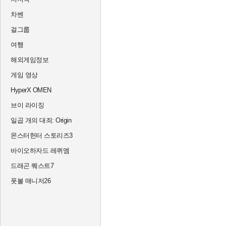
차벤
걸그룹
여행
해외게임정보
게임 영상
HyperX OMEN
브이 라이징
일곱 개의 대죄: Origin
몬스터헌터 스토리즈3
바이오하자드 레퀴엠
드래곤 퀘스트7
풋볼 매니저26