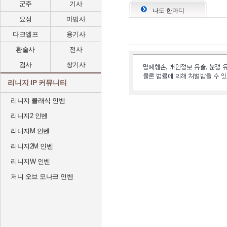
군주
기사
나도 한마디
요정
마법사
다크엘프
용기사
환술사
전사
검사
창기사
리니지 IP 커뮤니티
리니지 클래식 인벤
리니지2 인벤
리니지M 인벤
리니지2M 인벤
리니지W 인벤
저니 오브 모나크 인벤