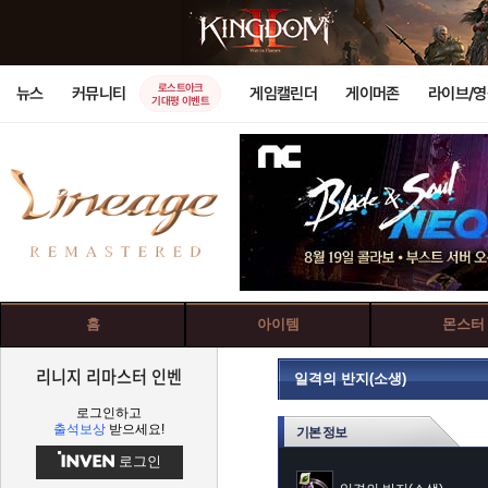
로스트아크
뉴스
커뮤니티
게임캘린더
게이머존
라이브/
기대평 이벤트
홈
아이템
몬스터
리니지 리마스터 인벤
일격의 반지(소생)
로그인하고
출석보상
받으세요!
기본 정보
로그인