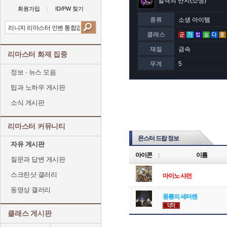
일격의 반지(소생)
회원가입
ID/PW 찾기
종류
소생 아이템
클래스
재질
금속
리마스터 화제 집중
무게
5
정보 · 뉴스 모음
팁과 노하우 게시판
소식 게시판
리마스터 커뮤니티
몬스터 드랍 정보
자유 게시판
아이콘
이름
질문과 답변 게시판
스크린샷 갤러리
마이노 샤먼
동영상 갤러리
풍룡의 세터렌
클래스 게시판