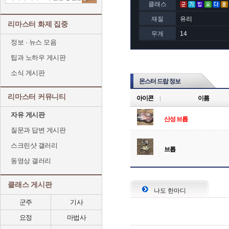
클래스
재질
유리
리마스터 화제 집중
무게
14
정보 · 뉴스 모음
팁과 노하우 게시판
소식 게시판
몬스터 드랍 정보
리마스터 커뮤니티
아이콘
이름
자유 게시판
산성 브롭
질문과 답변 게시판
스크린샷 갤러리
브롭
동영상 갤러리
클래스 게시판
나도 한마디
군주
기사
요정
마법사