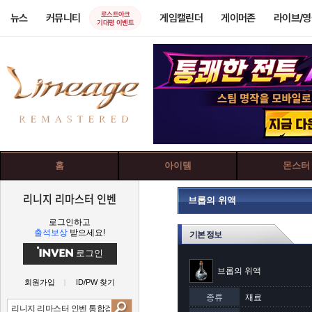
로스트아크
뉴스
커뮤니티
게임캘린더
게이머존
라이브/
기대평 이벤트
홈
아이템
몬스터
리니지 리마스터 인벤
브롭의 위액
로그인하고
출석보상
받으세요!
기본 정보
로그인
브롭의 위액
회원가입
ID/PW 찾기
종류
재료