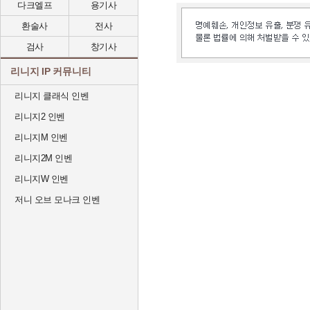
다크엘프
용기사
환술사
전사
검사
창기사
리니지 IP 커뮤니티
리니지 클래식 인벤
리니지2 인벤
리니지M 인벤
리니지2M 인벤
리니지W 인벤
저니 오브 모나크 인벤