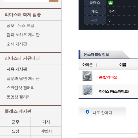
클래스
재질
수정
리마스터 화제 집중
무게
5
정보 · 뉴스 모음
팁과 노하우 게시판
소식 게시판
몬스터 드랍 정보
리마스터 커뮤니티
아이콘
이름
자유 게시판
큰 발의 마요
질문과 답변 게시판
스크린샷 갤러리
아이스 맨(스파이크)
동영상 갤러리
클래스 게시판
나도 한마디
군주
기사
요정
마법사