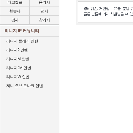
다크엘프
용기사
환술사
전사
검사
창기사
리니지 IP 커뮤니티
리니지 클래식 인벤
리니지2 인벤
리니지M 인벤
리니지2M 인벤
리니지W 인벤
저니 오브 모나크 인벤