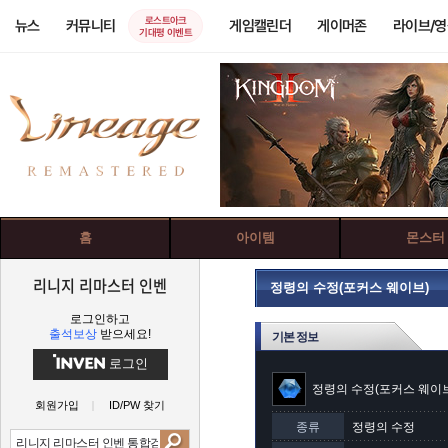
로스트아크
뉴스
커뮤니티
게임캘린더
게이머존
라이브/
기대평 이벤트
홈
아이템
몬스터
리니지 리마스터 인벤
정령의 수정(포커스 웨이브)
로그인하고
출석보상
받으세요!
기본 정보
로그인
정령의 수정(포커스 웨이
회원가입
ID/PW 찾기
종류
정령의 수정