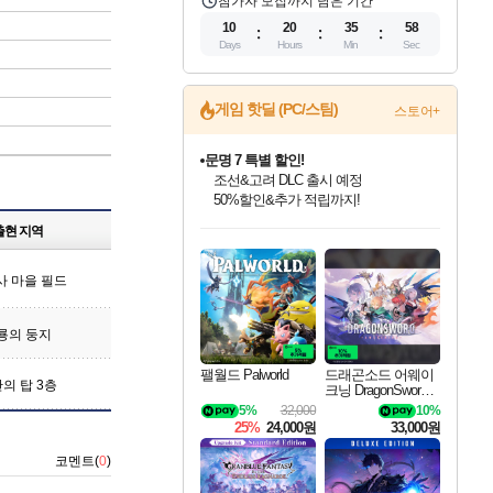
참가자 모집까지 남은 기간
10
20
35
57
Days
Hours
Min
Sec
게임 핫딜 (PC/스팀)
스토어+
문명 7 특별 할인!
조선&고려 DLC 출시 예정
50%할인&추가 적립까지!
인벤게임즈 8월 특별 할인!
드래곤소드: 어웨이크닝 입점!
마블 투혼 파이팅 소울즈 정식출시!
귀무자: 검의 길 예약 판매 중!
비스트 오브 리인카네이션 정식 출시!
커세어 코브 출시 기념 할인!
더 렐릭 퍼스트 가디언 정식 출시
베데스다 40주년 기념 할인 중!
캡콤 프렌차이즈 할인 진행 중!
캡콤 일부 상품 상시 할인
스타워즈 은하계 레이서
로블록스 기프트 카드 공식 입점
출현 지역
인기 퍼블리셔 모음!
스팀으로 만나는 드래곤소드!
마블 히어로 총 출동&화려한 격투!
10% 할인과
게임프릭 신작 IP
해적'섬'을 발전시키자!
설화x하드코어 액션!
베데스다의 명작들을
몬헌, 바하 등 인기 IP를
몬헌 와일즈 & 드래곤즈 도그마2
인벤게임즈에서 10% 추가 적립
Robux를 가장 안전하고
최대 90% 할인가를 만나보세요!
네이버혜택과 함께 만나보세요!
네이버 포인트 혜택까지!
이니&베니 혜택까지!
네이버 혜택가와 함께 예약하세요!
할인&네이버혜택으로 만나보세요!
네이버페이 혜택과 만나보세요!
40주년 프로모션으로 만나보세요!
할인가에 만나보세요!
일부 에디션 상시 할인!
혜택으로 예약 판매 중
편안하게 충전하세요
사 마을 필드
룡의 둥지
팰월드 Palworld
드래곤소드 어웨이
의 탑 3층
크닝 DragonSword A
wakening
5%
32,000
10%
25%
24,000원
33,000원
코멘트(
0
)