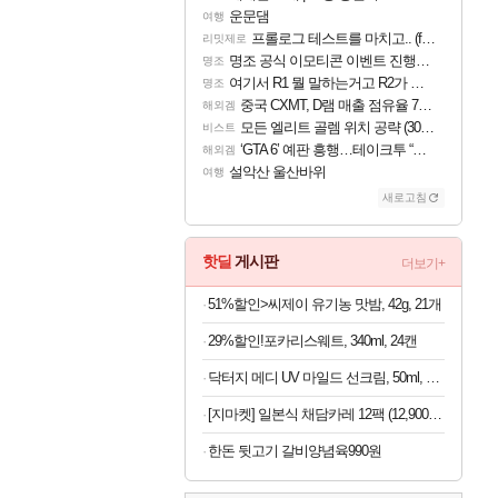
운문댐
여행
프롤로그 테스트를 마치고.. (feat. 리아)
리밋제로
명조 공식 이모티콘 이벤트 진행해봤습니다! 참여부터 추첨까지????
명조
여기서 R1 뭘 말하는거고 R2가 뭘말하는걸까요?
명조
중국 CXMT, D램 매출 점유율 7%…글로벌 4위로 부상
해외겜
모든 엘리트 골렘 위치 공략 (30개) - 방랑 결투가
비스트
‘GTA 6’ 예판 흥행…테이크투 “내부 예상 크게 넘어”
해외겜
설악산 울산바위
여행
새로고침
핫딜
게시판
더보기+
51%할인>씨제이 유기농 맛밤, 42g, 21개
29%할인!포카리스웨트, 340ml, 24캔
닥터지 메디 UV 마일드 선크림, 50ml, 2개
[지마켓] 일본식 채담카레 12팩 (12,900원/무료)
한돈 뒷고기 갈비양념육990원