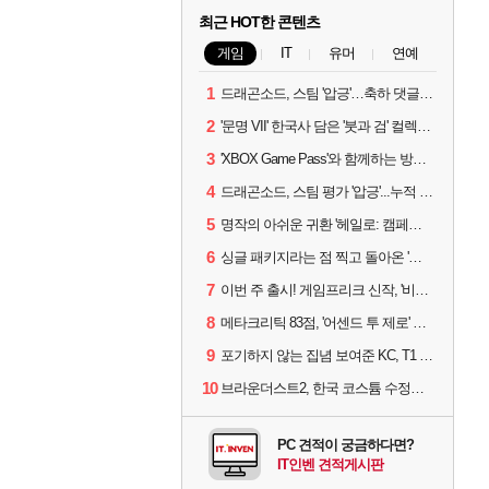
최근 HOT한 콘텐츠
게임
IT
유머
연예
1
드래곤소드, 스팀 '압긍'…축하 댓글 달고 게임 코드 받자!
2
'문명 VII' 한국사 담은 '붓과 검' 컬렉션 파트 2 출시
3
'XBOX Game Pass'와 함께하는 방구석 피서 게임 4종!
4
드래곤소드, 스팀 평가 '압긍'...누적 판매량 20만장 돌파
5
명작의 아쉬운 귀환 '헤일로: 캠페인 이볼브드'
6
싱글 패키지라는 점 찍고 돌아온 '드래곤소드: 어웨이크닝'
7
이번 주 출시! 게임프리크 신작, '비스트 오브 리인카네이션'
8
메타크리틱 83점, '어센드 투 제로' 정식 출시!
9
포기하지 않는 집념 보여준 KC, T1 잡았다
10
브라운더스트2, 한국 코스튬 수정… 이준희 PD "안 하면 서비스 지속 불가"
PC 견적이 궁금하다면?
IT인벤 견적게시판