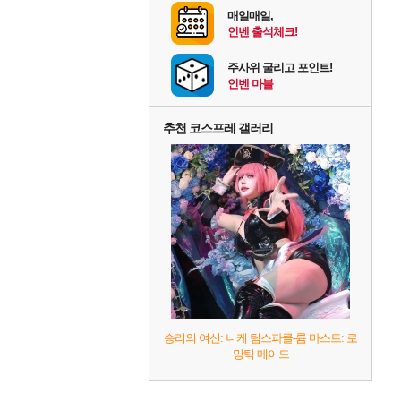
매일매일,
인벤 출석체크!
주사위 굴리고 포인트!
인벤 마블
추천 코스프레 갤러리
승리의 여신: 니케 팀스파클-륨 마스트: 로
망틱 메이드