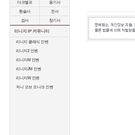
다크엘프
용기사
환술사
전사
검사
창기사
리니지 IP 커뮤니티
리니지 클래식 인벤
리니지2 인벤
리니지M 인벤
리니지2M 인벤
리니지W 인벤
저니 오브 모나크 인벤