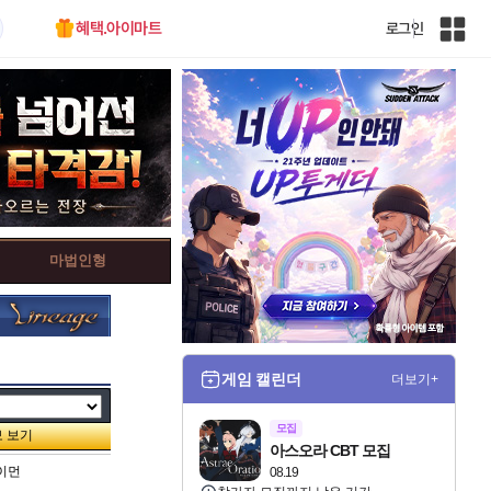
혜택.아이마트
로그인
인
벤
전
체
사
이
트
맵
마법인형
게임 캘린더
더보기+
모집
아스오라 CBT 모집
사이먼
08.19