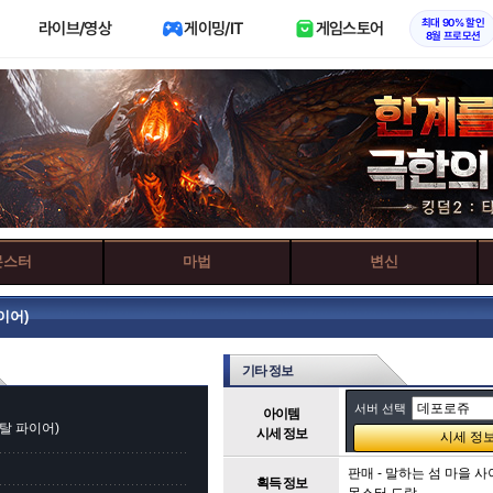
최대 90% 할인
라이브/영상
게이밍/IT
게임스토어
8월 프로모션
몬스터
마법
변신
이어)
기타 정보
서버 선택
아이템
탈 파이어)
시세 정보
판매 - 말하는 섬 마을 
획득 정보