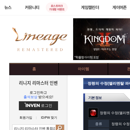
로스트아크
뉴스
커뮤니티
게임캘린더
게이머존
기대평 이벤트
홈
아이템
리니지 리마스터 인벤
정령의 수정(엘리멘탈 파
로그인하고
출석보상
받으세요!
기본 정보
로그인
정령의 수정(엘리멘
회원가입
ID/PW 찾기
종류
정령의 수정