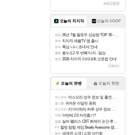
새로고침
오늘의 치지직
오늘의 SOOP
26년 7월 팔로우 상승량 TOP 30 - 월간 치지직
잡담
치지직 애플TV 앱 출시
정보
룩삼 니니 초대석 안내
정보
봉누도2 두 번째 티저 - 일상
클립
2026 치지직 이리대회 오픈컵 안내
정보
더보기+
오늘의 팟벤
오늘의 핫벤
아스오라 성우 정보 및 출연작 모음
아스오라
귀여운 아일릿 원희
걸그룹
카가미하라 하루 성우 정보 및 주요 필모
아스오라
아반테 2.0 자연흡기?
차벤
실버 팰리스 CBT 화제의 순간·후기 모음
실팰
힐링 탐험 게임 Bearly Awesome 챕터 1 트레일러
PV
세계관 소개 | 소명 상인회
명조