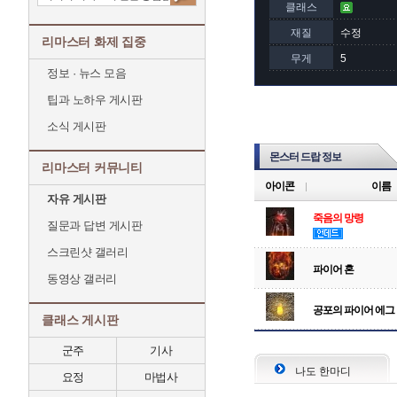
클래스
재질
수정
리마스터 화제 집중
무게
5
정보 · 뉴스 모음
팁과 노하우 게시판
소식 게시판
몬스터 드랍 정보
리마스터 커뮤니티
아이콘
이름
자유 게시판
죽음의 망령
질문과 답변 게시판
스크린샷 갤러리
파이어 혼
동영상 갤러리
공포의 파이어 에그
클래스 게시판
군주
기사
나도 한마디
요정
마법사