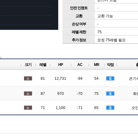
몬스터 드랍
안전 인챈트
-
교환
교환 가능
손상 여부
-
레벨 제한
75
추가 정보
요정 75레벨 필요
크기
레벨
HP
AC
MR
약점
81
12,731
-94
54
은기
87
970
-70
75
화
71
1,100
-71
65
오만