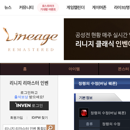
로스트아크
뉴스
커뮤니티
게임캘린더
게이머존
라이브/
기대평 이벤트
홈
아이템
몬스터
리니지 리마스터 인벤
정령의 수정(버닝 웨폰)
로그인하고
출석보상
받으세요!
기본 정보
로그인
정령의 수정(버닝 웨폰)
회원가입
ID/PW 찾기
종류
정령의 수정