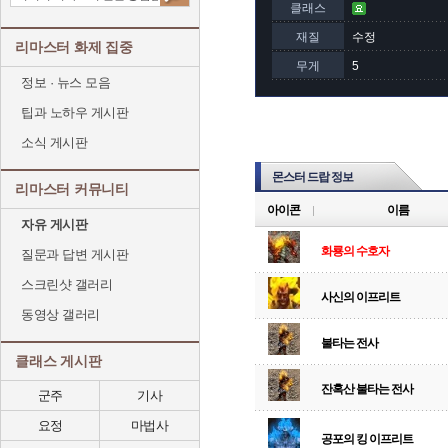
클래스
재질
수정
리마스터 화제 집중
무게
5
정보 · 뉴스 모음
팁과 노하우 게시판
소식 게시판
몬스터 드랍 정보
리마스터 커뮤니티
아이콘
이름
자유 게시판
화룡의 수호자
질문과 답변 게시판
스크린샷 갤러리
사신의 이프리트
동영상 갤러리
불타는 전사
클래스 게시판
잔혹산 불타는 전사
군주
기사
요정
마법사
공포의 킹 이프리트