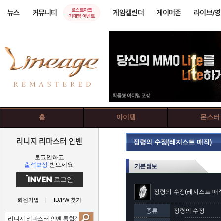
로스트아크
뉴스
커뮤니티
게임캘린더
게이머존
라이브/
기대평 이벤트
홈
아이템
몬스터
리니지 리마스터 인벤
정령의 수정(레지스트 매직)
로그인하고
출석보상
받으세요!
기본 정보
로그인
정령의 수정(레지스트 매
회원가입
ID/PW 찾기
종류
정령의 수정