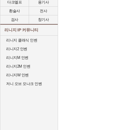
다크엘프
용기사
환술사
전사
검사
창기사
리니지 IP 커뮤니티
리니지 클래식 인벤
리니지2 인벤
리니지M 인벤
리니지2M 인벤
리니지W 인벤
저니 오브 모나크 인벤