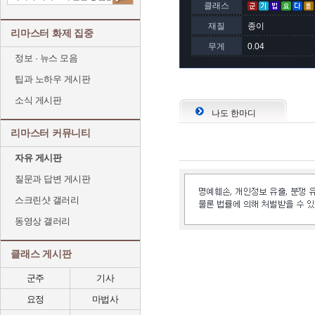
클래스
재질
종이
리마스터 화제 집중
무게
0.04
정보 · 뉴스 모음
팁과 노하우 게시판
소식 게시판
나도 한마디
리마스터 커뮤니티
자유 게시판
질문과 답변 게시판
스크린샷 갤러리
동영상 갤러리
클래스 게시판
군주
기사
요정
마법사