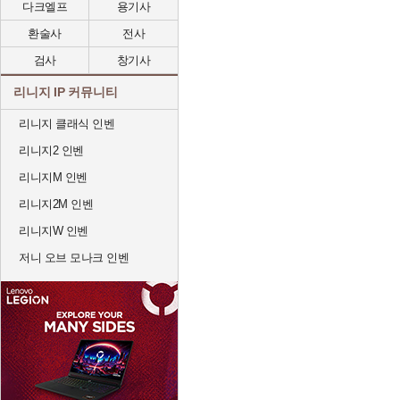
다크엘프
용기사
환술사
전사
검사
창기사
리니지 IP 커뮤니티
리니지 클래식 인벤
리니지2 인벤
리니지M 인벤
리니지2M 인벤
리니지W 인벤
저니 오브 모나크 인벤