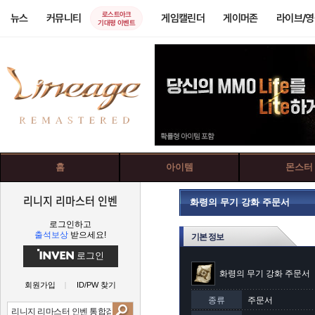
로스트아크
뉴스
커뮤니티
게임캘린더
게이머존
라이브/
기대평 이벤트
홈
아이템
몬스터
리니지 리마스터 인벤
화령의 무기 강화 주문서
로그인하고
출석보상
받으세요!
기본 정보
로그인
화령의 무기 강화 주문서
회원가입
ID/PW 찾기
종류
주문서