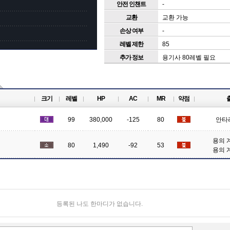
안전 인챈트
-
교환
교환 가능
손상 여부
-
레벨 제한
85
추가 정보
용기사 80레벨 필요
크기
레벨
HP
AC
MR
약점
99
380,000
-125
80
안타
용의 
80
1,490
-92
53
용의 
등록된 나도 한마디가 없습니다.