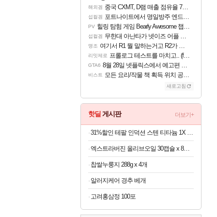
중국 CXMT, D램 매출 점유율 7%…글로벌 4위로 부상
해외겜
포트나이트에서 명일방주 엔드필드 [펠리카] 판매 예정
섭컬겜
힐링 탐험 게임 Bearly Awesome 챕터 1 트레일러
PV
무한대 아난타가 넷이즈 어플 달력에 일정 등록
섭컬겜
여기서 R1 뭘 말하는거고 R2가 뭘말하는걸까요?
명조
프롤로그 테스트를 마치고.. (feat. 리아)
리밋제로
8월 28일 넷플릭스에서 예고편 공개 예정
GTA6
모든 요리/작물 책 획득 위치 공략 (36개) - 미식가 도전과제
비스트
새로고침
핫딜
게시판
더보기+
31%할인 테팔 인덕션 스텐 티타늄 1X 디네토 프라이팬 28CM
엑스트라버진 올리브오일 30캡슐 x 8박스
찹쌀누룽지 288g x 4개
알러지케어 경추 베개
고려홍삼정 100포