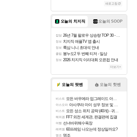
새로고침
오늘의 치지직
오늘의 SOOP
26년 7월 팔로우 상승량 TOP 30 - 월간 치지직
잡담
치지직 애플TV 앱 출시
정보
룩삼 니니 초대석 안내
정보
봉누도2 두 번째 티저 - 일상
클립
2026 치지직 이리대회 오픈컵 안내
정보
더보기+
오늘의 팟벤
오늘의 핫벤
모든 바우에라 업그레이드 아이템 획득 위치 공략 (89개)
비스트
아사쿠라 마이 성우 정보 및 주요 필모
아스오라
모든 성소 위치 공략 (40개) - 귀환한 영혼 도전과제
비스트
FF7 외전 세계관, 완결편에 집결
해외겜
선녀바위해수욕장
여행
60프레임 나오는데 정상일까요?
레퀴엠
명조
명조