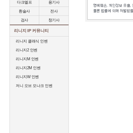
다크엘프
용기사
환술사
전사
검사
창기사
리니지 IP 커뮤니티
리니지 클래식 인벤
리니지2 인벤
리니지M 인벤
리니지2M 인벤
리니지W 인벤
저니 오브 모나크 인벤