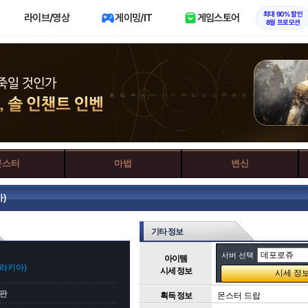
최대 90% 할인
라이브/영상
게이밍/IT
게임스토어
8월 프로모션
몬스터
마법
변신
)
기타 정보
서버 선택
아이템
라키아)
시세 정보
서판
획득 정보
몬스터 드랍