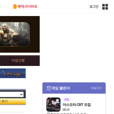
혜택.아이마트
로그인
인
벤
전
체
사
이
트
맵
마법인형
게임 캘린더
더보기+
모집
아스오라 CBT 모집
08.19