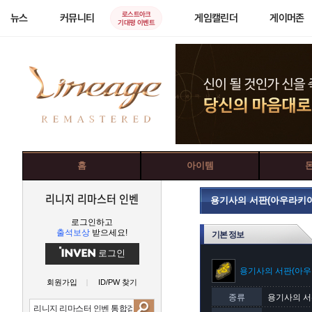
로스트아크
뉴스
커뮤니티
게임캘린더
게이머존
기대평 이벤트
홈
아이템
리니지 리마스터 인벤
용기사의 서판(아우라키아
로그인하고
출석보상
받으세요!
기본 정보
로그인
용기사의 서판(아우
회원가입
ID/PW 찾기
종류
용기사의 