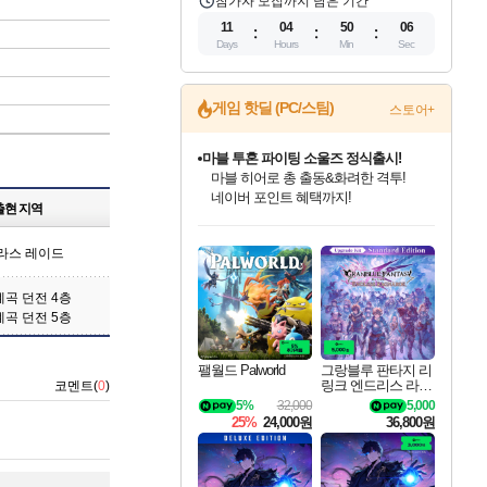
참가자 모집까지 남은 기간
11
04
50
05
Days
Hours
Min
Sec
게임 핫딜 (PC/스팀)
스토어+
마블 투혼 파이팅 소울즈 정식출시!
마블 히어로 총 출동&화려한 격투!
네이버 포인트 혜택까지!
출현 지역
인벤게임즈 8월 특별 할인!
드래곤소드: 어웨이크닝 입점!
문명 7 특별 할인!
귀무자: 검의 길 예약 판매 중!
비스트 오브 리인카네이션 정식 출시!
커세어 코브 출시 기념 할인!
더 렐릭 퍼스트 가디언 정식 출시
베데스다 40주년 기념 할인 중!
캡콤 프렌차이즈 할인 진행 중!
캡콤 일부 상품 상시 할인
스타워즈 은하계 레이서
로블록스 기프트 카드 공식 입점
인기 퍼블리셔 모음!
스팀으로 만나는 드래곤소드!
조선&고려 DLC 출시 예정
10% 할인과
게임프릭 신작 IP
해적'섬'을 발전시키자!
설화x하드코어 액션!
베데스다의 명작들을
몬헌, 바하 등 인기 IP를
몬헌 와일즈 & 드래곤즈 도그마2
인벤게임즈에서 10% 추가 적립
Robux를 가장 안전하고
라스 레이드
최대 90% 할인가를 만나보세요!
네이버혜택과 함께 만나보세요!
50%할인&추가 적립까지!
이니&베니 혜택까지!
네이버 혜택가와 함께 예약하세요!
할인&네이버혜택으로 만나보세요!
네이버페이 혜택과 만나보세요!
40주년 프로모션으로 만나보세요!
할인가에 만나보세요!
일부 에디션 상시 할인!
혜택으로 예약 판매 중
편안하게 충전하세요
계곡 던전 4층
계곡 던전 5층
팰월드 Palworld
그랑블루 판타지 리
링크 엔드리스 라그
코멘트(
0
)
나로크 업그레이드
5%
32,000
5,000
킷 Granblue Fantasy
25%
24,000원
36,800원
Relink Endless Ragn
arok Upgrade Kit DL
C