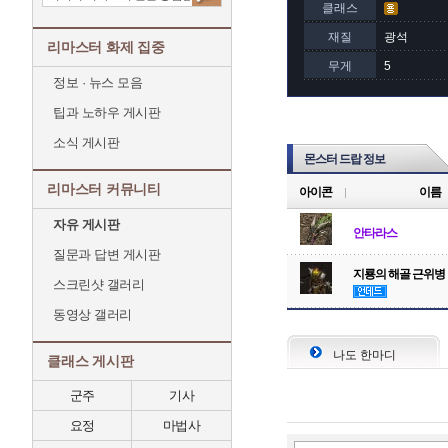
클래스
재질
광석
리마스터 화제 집중
무게
5
정보 · 뉴스 모음
팁과 노하우 게시판
소식 게시판
몬스터 드랍 정보
리마스터 커뮤니티
아이콘
이름
자유 게시판
안타라스
질문과 답변 게시판
지룡의 해골 근위병
스크린샷 갤러리
동영상 갤러리
나도 한마디
클래스 게시판
군주
기사
요정
마법사