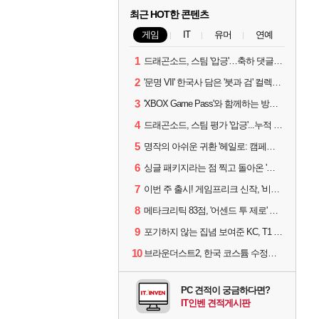
최근 HOT한 콘텐츠
게임
IT
유머
연예
1
드래곤소드, 스팀 '압긍'…축하 댓글 달고 게임 코드 받자!
2
'문명 VII' 한국사 담은 '붓과 검' 컬렉션 파트 2 출시
3
'XBOX Game Pass'와 함께하는 방구석 피서 게임 4종!
4
드래곤소드, 스팀 평가 '압긍'...누적 판매량 20만장 돌파
5
명작의 아쉬운 귀환 '헤일로: 캠페인 이볼브드'
6
싱글 패키지라는 점 찍고 돌아온 '드래곤소드: 어웨이크닝'
7
이번 주 출시! 게임프리크 신작, '비스트 오브 리인카네이션'
8
메타크리틱 83점, '어센드 투 제로' 정식 출시!
9
포기하지 않는 집념 보여준 KC, T1 잡았다
10
브라운더스트2, 한국 코스튬 수정… 이준희 PD "안 하면 서비스 지속 불가"
PC 견적이 궁금하다면?
IT인벤 견적게시판