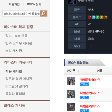
무관의 부츠
회원가입
ID/PW 찾기
종류
부츠
클래스
AC
-2
리마스터 화제 집중
옵션
최대 HP+20
정보 · 뉴스 모음
재질
금속
팁과 노하우 게시판
무게
10
소식 게시판
리마스터 커뮤니티
몬스터 드랍 정보
아이콘
이름
자유 게시판
질문과 답변 게시판
명법군왕 헬바인
스크린샷 갤러리
대법관 엔디아스
동영상 갤러리
클래스 게시판
대법관 라미아스