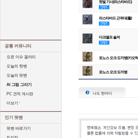
핏빛 기사(라스타바드)
라스타바드 근위대(활)
다크엘프 솔저
공통 커뮤니티
오픈 이슈 갤러리
포노스 오크 도끼병(카오틱
오늘의 핫벤
포노스 오크 도끼병
오늘의 팟벤
AI 그림 그리기
나도 한마디
PC 견적 게시판
더보기
인기 팟벤
팟벤 바로가기
치지직