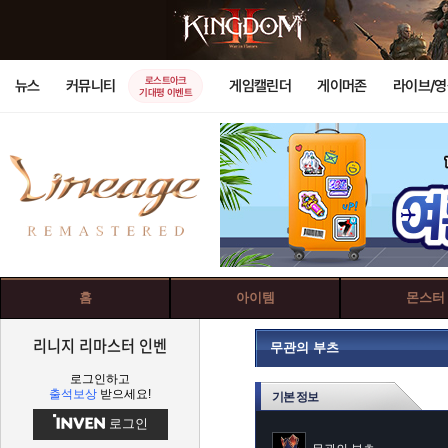
로스트아크
뉴스
커뮤니티
게임캘린더
게이머존
라이브/
기대평 이벤트
홈
아이템
몬스터
리니지 리마스터 인벤
무관의 부츠
로그인하고
출석보상
받으세요!
기본 정보
로그인