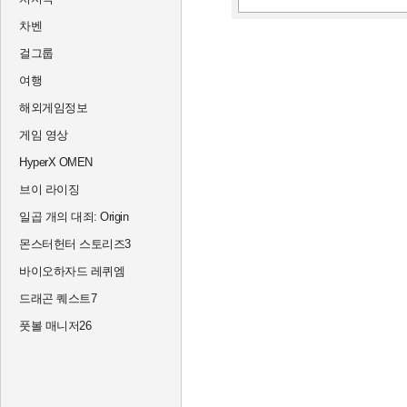
차벤
걸그룹
여행
해외게임정보
게임 영상
HyperX OMEN
브이 라이징
일곱 개의 대죄: Origin
몬스터헌터 스토리즈3
바이오하자드 레퀴엠
드래곤 퀘스트7
풋볼 매니저26