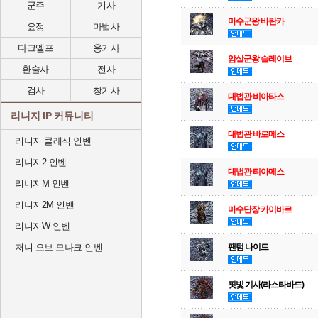
군주
기사
마수군왕 바란카
요정
마법사
다크엘프
용기사
암살군왕 슬레이브
환술사
전사
검사
창기사
대법관 비아타스
리니지 IP 커뮤니티
대법관 바로메스
리니지 클래식 인벤
리니지2 인벤
대법관 티아메스
리니지M 인벤
리니지2M 인벤
마수단장 카이바르
리니지W 인벤
저니 오브 모나크 인벤
팬텀 나이트
핏빛 기사(라스타바드)