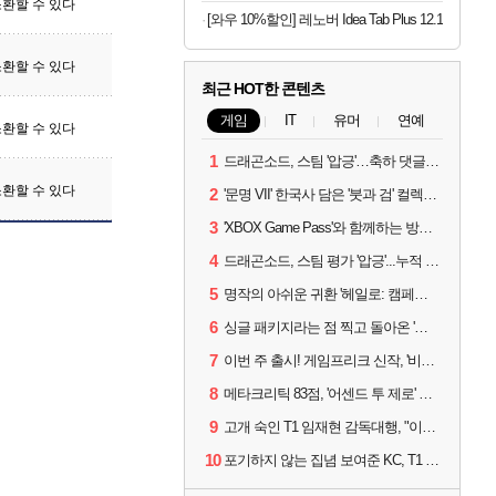
환할 수 있다
[와우 10%할인] 레노버 Idea Tab Plus 12.1
환할 수 있다
최근 HOT한 콘텐츠
게임
IT
유머
연예
환할 수 있다
1
드래곤소드, 스팀 '압긍'…축하 댓글 달고 게임 코드 받자!
환할 수 있다
2
'문명 VII' 한국사 담은 '붓과 검' 컬렉션 파트 2 출시
3
'XBOX Game Pass'와 함께하는 방구석 피서 게임 4종!
4
드래곤소드, 스팀 평가 '압긍'...누적 판매량 20만장 돌파
5
명작의 아쉬운 귀환 '헤일로: 캠페인 이볼브드'
6
싱글 패키지라는 점 찍고 돌아온 '드래곤소드: 어웨이크닝'
7
이번 주 출시! 게임프리크 신작, '비스트 오브 리인카네이션'
8
메타크리틱 83점, '어센드 투 제로' 정식 출시!
9
고개 숙인 T1 임재현 감독대행, "이른 탈락에 죄송한 마음 뿐"
10
포기하지 않는 집념 보여준 KC, T1 잡았다