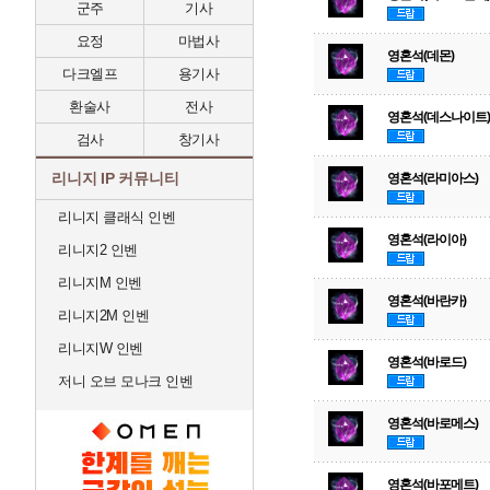
군주
기사
요정
마법사
영혼석(데몬)
다크엘프
용기사
환술사
전사
영혼석(데스나이트)
검사
창기사
리니지 IP 커뮤니티
영혼석(라미아스)
리니지 클래식 인벤
영혼석(라이아)
리니지2 인벤
리니지M 인벤
영혼석(바란카)
리니지2M 인벤
리니지W 인벤
영혼석(바로드)
저니 오브 모나크 인벤
영혼석(바로메스)
영혼석(바포메트)