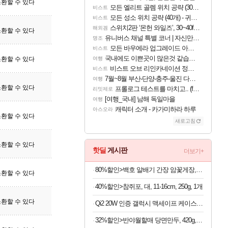
환할 수 있다
모든 엘리트 골렘 위치 공략 (30개) - 방랑 결투가
비스트
모든 성소 위치 공략 (40개) - 귀환한 영혼 도전과제
비스트
스위치2판 ‘몬헌 와일즈’, 30~40fps 목표 추정
해외겜
환할 수 있다
유니버스 채널 특별 코너 | 자신만의 스타일
명조
모든 바우에라 업그레이드 아이템 획득 위치 공략 (89개)
비스트
국내에도 이쁜곳이 많은것 같습니다
환할 수 있다
여행
비스트 오브 리인카네이션 정보/공략글 모음
비스트
7월~8월 부산-단양-충주-울진 다녀왔어요~
여행
환할 수 있다
프롤로그 테스트를 마치고.. (feat. 리아)
리밋제로
[여행_국내] 남해 독일마을
여행
캐릭터 소개 - 카가미하라 하루
아스오라
환할 수 있다
새로고침
환할 수 있다
핫딜
게시판
더보기+
80%할인>백호 알배기 간장 암꽃게장, 2kg, 3통
환할 수 있다
40%할인>참쥐포, 대, 11-16cm, 250g, 1개
환할 수 있다
Qi2 20W 인증 갤럭시 맥세이프 케이스 c11 에디션 갤럭시Z 폴드8 울트라, TPU+PC, 피어리스
32%할인>반야월할매 당면만두, 420g, 4개