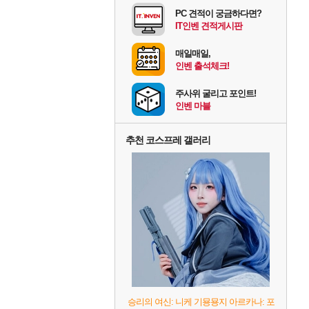
PC 견적이 궁금하다면?
IT인벤 견적게시판
매일매일,
인벤 출석체크!
주사위 굴리고 포인트!
인벤 마블
추천 코스프레 갤러리
승리의 여신: 니케 기묭묭지 아르카나: 포