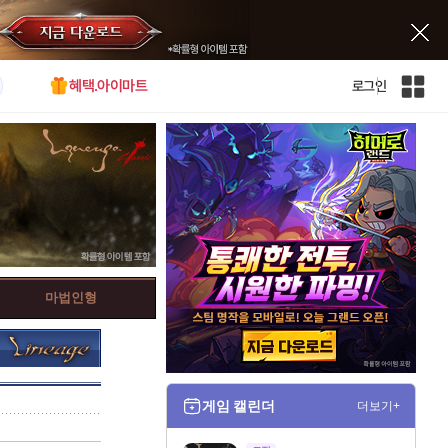
혜택.아이마트
로그인
인
벤
전
체
사
이
트
맵
마법인형
게임 캘린더
더보기+