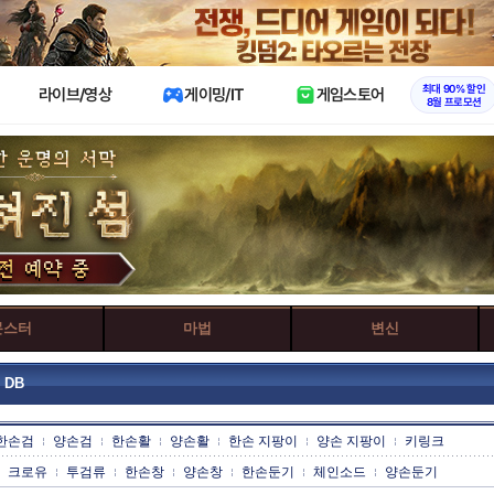
X
최대 90% 할인
라이브/영상
게이밍/IT
게임스토어
8월 프로모션
몬스터
마법
변신
 DB
한손검
양손검
한손활
양손활
한손 지팡이
양손 지팡이
키링크
크로유
투검류
한손창
양손창
한손둔기
체인소드
양손둔기