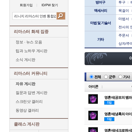
방어구
투구
회원가입
ID/PW 찾기
액세서리
목걸이
마법서
마법 및 기술서
전사의 
리마스터 화제 집중
주문서
기타
정보 · 뉴스 모음
상자/주
팁과 노하우 게시판
소식 게시판
리마스터 커뮤니티
전체
군주
기사
자유 게시판
아이콘
질문과 답변 게시판
영혼석(공포의 뱀파
스크린샷 갤러리
동영상 갤러리
영혼석(냉혹의 아이
클래스 게시판
영혼석(네크로맨서)