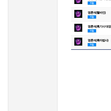
영혼석(헬바인)
영혼석(흑기사 대장
영혼석(흑마법사)