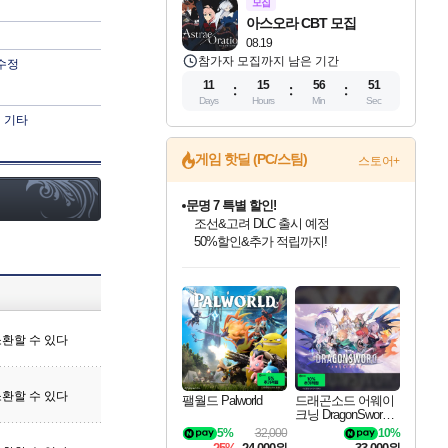
모집
아스오라 CBT 모집
08.19
참가자 모집까지 남은 기간
수정
11
15
56
50
Days
Hours
Min
Sec
기타
게임 핫딜 (PC/스팀)
스토어+
마블 투혼 파이팅 소울즈 정식출시!
마블 히어로 총 출동&화려한 격투!
네이버 포인트 혜택까지!
인벤게임즈 8월 특별 할인!
드래곤소드: 어웨이크닝 입점!
문명 7 특별 할인!
귀무자: 검의 길 예약 판매 중!
비스트 오브 리인카네이션 정식 출시!
커세어 코브 출시 기념 할인!
더 렐릭 퍼스트 가디언 정식 출시
베데스다 40주년 기념 할인 중!
캡콤 프렌차이즈 할인 진행 중!
캡콤 일부 상품 상시 할인
스타워즈 은하계 레이서
로블록스 기프트 카드 공식 입점
인기 퍼블리셔 모음!
스팀으로 만나는 드래곤소드!
조선&고려 DLC 출시 예정
10% 할인과
게임프릭 신작 IP
해적'섬'을 발전시키자!
설화x하드코어 액션!
베데스다의 명작들을
몬헌, 바하 등 인기 IP를
몬헌 와일즈 & 드래곤즈 도그마2
인벤게임즈에서 10% 추가 적립
Robux를 가장 안전하고
최대 90% 할인가를 만나보세요!
네이버혜택과 함께 만나보세요!
50%할인&추가 적립까지!
이니&베니 혜택까지!
네이버 혜택가와 함께 예약하세요!
할인&네이버혜택으로 만나보세요!
네이버페이 혜택과 만나보세요!
40주년 프로모션으로 만나보세요!
할인가에 만나보세요!
일부 에디션 상시 할인!
혜택으로 예약 판매 중
편안하게 충전하세요
환할 수 있다
환할 수 있다
팰월드 Palworld
드래곤소드 어웨이
크닝 DragonSword A
wakening
5%
32,000
10%