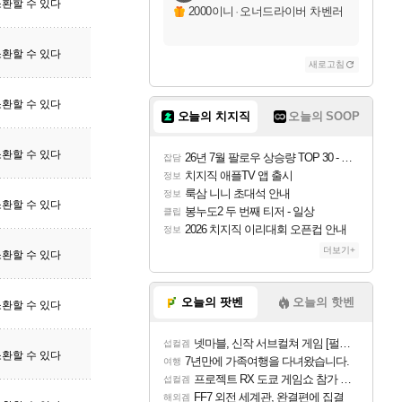
환할 수 있다
2000이니
·
오너드라이버 차벤러
환할 수 있다
새로고침
환할 수 있다
오늘의 치지직
오늘의 SOOP
환할 수 있다
26년 7월 팔로우 상승량 TOP 30 - 월간 치지직
잡담
치지직 애플TV 앱 출시
정보
룩삼 니니 초대석 안내
정보
환할 수 있다
봉누도2 두 번째 티저 - 일상
클립
2026 치지직 이리대회 오픈컵 안내
정보
더보기+
환할 수 있다
오늘의 팟벤
오늘의 핫벤
환할 수 있다
넷마블, 신작 서브컬쳐 게임 [펄 인 블루] 티저 사이트 오픈
섭컬겜
환할 수 있다
7년만에 가족여행을 다녀왔습니다.
여행
프로젝트 RX 도쿄 게임쇼 참가 결정
섭컬겜
FF7 외전 세계관, 완결편에 집결
해외겜