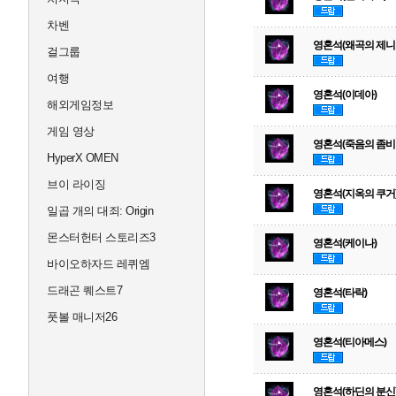
차벤
영혼석(왜곡의 제니
걸그룹
여행
영혼석(이데아)
해외게임정보
게임 영상
영혼석(죽음의 좀비
HyperX OMEN
브이 라이징
영혼석(지옥의 쿠거
일곱 개의 대죄: Origin
몬스터헌터 스토리즈3
영혼석(케이나)
바이오하자드 레퀴엠
드래곤 퀘스트7
영혼석(타락)
풋볼 매니저26
영혼석(티아메스)
영혼석(하딘의 분신