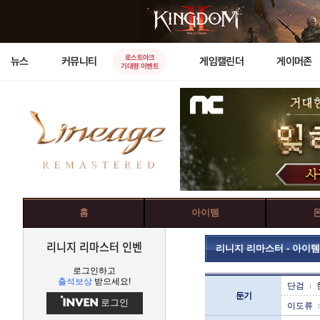
로스트아크
뉴스
커뮤니티
게임캘린더
게이머존
기대평 이벤트
홈
아이템
리니지 리마스터 인벤
리니지 리마스터 - 아이템
로그인하고
출석보상
받으세요!
단검
둔기
로그인
이도류