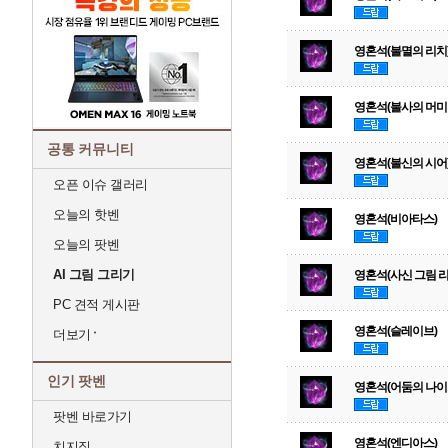
영혼석(불멸의 리치
영혼석(불사의 머미
공통 커뮤니티
영혼석(불신의 시어
오픈 이슈 갤러리
오늘의 핫벤
영혼석(비아타스)
오늘의 팟벤
AI 그림 그리기
영혼석(사신 그림 리
PC 견적 게시판
영혼석(슬레이브)
더보기
인기 팟벤
영혼석(어둠의 나이
팟벤 바로가기
영혼석(엔디아스)
치지직