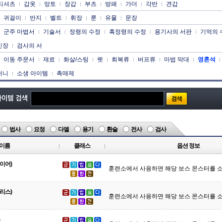
티셔츠
갑옷
망토
장갑
부츠
방패
가더
각반
견갑
귀걸이
반지
벨트
휘장
룬
유물
문장
군주 마법서
기술서
정령의 수정
흑정령의 수정
용기사의 서판
기억의 
인장
검사의 서
이동 주문서
재료
화살/스팅
펫
회복류
버프류
마법 막대
영혼석
머니
소생 아이템
촉매제
법사
요정
다엘
용기
환술
전사
검사
이름
클래스
옵션 정보
이어)
훈련소에서 사용하면 해당 보스 몬스터를 소
리스)
훈련소에서 사용하면 해당 보스 몬스터를 소