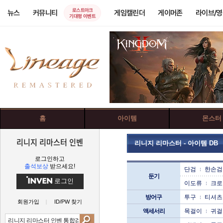
로스트아크
뉴스
커뮤니티
게임캘린더
게이머존
라이브/
기대평 이벤트
홈
아이템
몬스터
리니지 리마스터 인벤
리니지 리마스터 - 아이템 DB
로그인하고
출석보상
받으세요!
단검
한손검
둔기
로그인
이도류
크로
방어구
투구
티셔츠
회원가입
ID/PW 찾기
액세서리
목걸이
귀걸