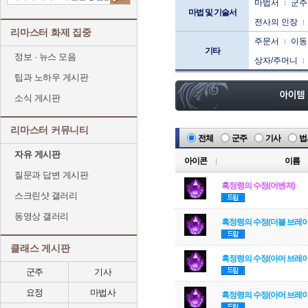
마법서
군주
마법 및 기술서
전사의 인장
리마스터 화제 집중
주문서
이동
기타
정보 · 뉴스 모음
상자/주머니
팁과 노하우 게시판
소식 게시판
리마스터 커뮤니티
전체
군주
기사
법
자유 게시판
아이콘
이름
질문과 답변 게시판
흑정령의 수정(어벤져)
스크린샷 갤러리
동영상 갤러리
흑정령의 수정(더블 브레이
클래스 게시판
흑정령의 수정(아머 브레이
군주
기사
요정
마법사
흑정령의 수정(아머 브레이