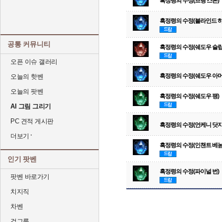
흑정령의 수정(브링 스톤)
흑정령의 수정(블라인드 하
공통 커뮤니티
흑정령의 수정(쉐도우 슬립
오픈 이슈 갤러리
흑정령의 수정(쉐도우 아머
오늘의 핫벤
오늘의 팟벤
흑정령의 수정(쉐도우 팽)
AI 그림 그리기
PC 견적 게시판
흑정령의 수정(언케니 닷지
더보기
흑정령의 수정(인챈트 베놈
인기 팟벤
흑정령의 수정(파이널 번)
팟벤 바로가기
치지직
차벤
걸그룹