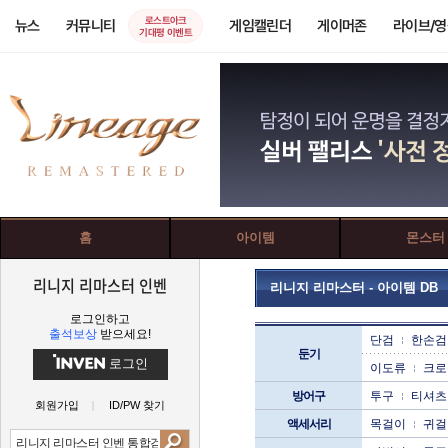
로스트아크
뉴스
커뮤니티
게임캘린더
게이머존
라이브/
기대평 이벤트
홈
아이템
몬스터
리니지 리마스터 인벤
리니지 리마스터 - 아이템 DB
로그인하고
출석보상
받으세요!
단검
한손검
둔기
로그인
이도류
크로
방어구
투구
티셔츠
회원가입
ID/PW 찾기
액세서리
목걸이
귀걸