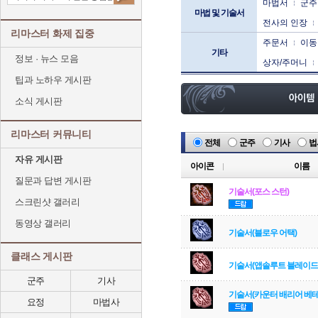
마법서
군주
마법 및 기술서
전사의 인장
리마스터 화제 집중
주문서
이동
기타
정보 · 뉴스 모음
상자/주머니
팁과 노하우 게시판
소식 게시판
리마스터 커뮤니티
전체
군주
기사
법
자유 게시판
아이콘
이름
질문과 답변 게시판
기술서(포스 스턴)
스크린샷 갤러리
동영상 갤러리
기술서(블로우 어택)
클래스 게시판
기술서(앱솔루트 블레이드
군주
기사
기술서(카운터 배리어 베테
요정
마법사