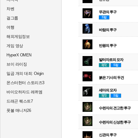
차벤
무관의 투구
걸그룹
여행
바람의 투구
해외게임정보
게임 영상
반왕의 투구
HyperX OMEN
발터자르의 모자
브이 라이징
일곱 개의 대죄: Origin
붉은 기사의 두건
몬스터헌터 스토리즈3
세마의 모자
바이오하자드 레퀴엠
드래곤 퀘스트7
수련자의 견고한 투구
풋볼 매니저26
수련자의 신성한 투구
신관의 투구