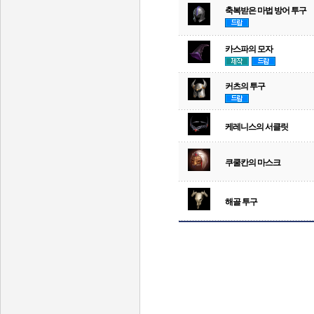
축복받은 마법 방어 투구
카스파의 모자
커츠의 투구
케레니스의 서클릿
쿠쿨칸의 마스크
해골 투구