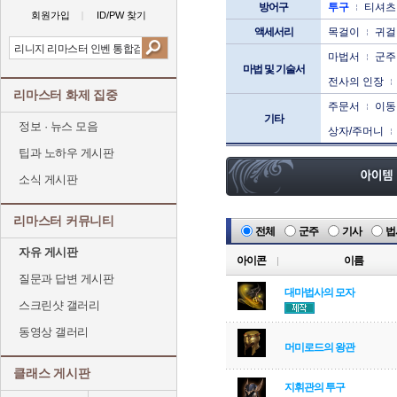
방어구
투구
티셔츠
회원가입
ID/PW 찾기
액세서리
목걸이
귀걸
마법서
군주
마법 및 기술서
전사의 인장
리마스터 화제 집중
주문서
이동
기타
정보 · 뉴스 모음
상자/주머니
팁과 노하우 게시판
소식 게시판
리마스터 커뮤니티
전체
군주
기사
법
자유 게시판
아이콘
이름
질문과 답변 게시판
대마법사의 모자
스크린샷 갤러리
동영상 갤러리
머미로드의 왕관
클래스 게시판
지휘관의 투구