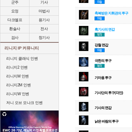
군주
기사
요정
마법사
축복받은 지휘관의 투구
다크엘프
용기사
환술사
전사
흑기사의 면갑
검사
창기사
강철 면갑
리니지 IP 커뮤니티
리니지 클래식 인벤
극한의 투구
리니지2 인벤
리니지M 인벤
기마용 투구
리니지2M 인벤
기사단의 투구(각인)
리니지W 인벤
저니 오브 모나크 인벤
기사의 면갑
낡은 바람의 투구