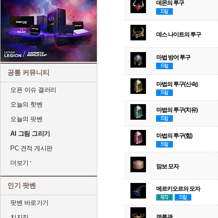
데몬의 투구
데스 나이트의 투구
마법 방어 투구
공통 커뮤니티
마법의 투구(신속)
오픈 이슈 갤러리
오늘의 핫벤
마법의 투구(치유)
오늘의 팟벤
AI 그림 그리기
마법의 투구(힘)
PC 견적 게시판
더보기
맘보 모자
인기 팟벤
메르키오르의 모자
팟벤 바로가기
치지직
면류관