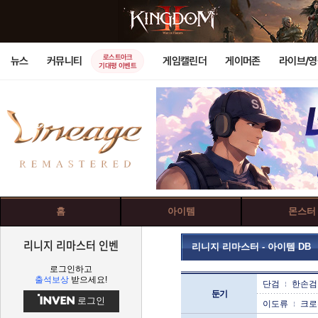
로스트아크
뉴스
커뮤니티
게임캘린더
게이머존
라이브/
기대평 이벤트
홈
아이템
몬스터
리니지 리마스터 인벤
리니지 리마스터 - 아이템 DB
로그인하고
출석보상
받으세요!
단검
한손검
둔기
로그인
이도류
크로